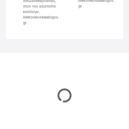
g
ilektronikoskatalogos.
Αιτωλοακαρνανίας,
gr .
στον πιο αξιόπιστο
a
κατάλογο,
ilektronikoskatalogos.
t
gr .
i
o
n