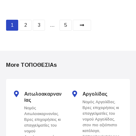
P
1
2
3
…
5
o
s
t
More ΤΟΠΟΘΕΣΙΑs
s
n
Αιτωλοακαρναν
Αργολίδας
a
ίας
Νομός Αργολίδας.
Βρες επιχειρήσεις κι
Νομός
v
επαγγελματίες του
Αιτωλοακαρνανίας.
νομού Αργολίδας,
Βρες επιχειρήσεις κι
i
στον πιο αξιόπιστο
επαγγελματίες του
κατάλογο,
νομού