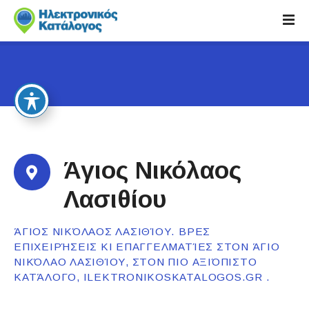
S
k
i
p
t
o
c
o
n
t
Άγιος Νικόλαος
e
n
Λασιθίου
t
ΆΓΙΟΣ ΝΙΚΌΛΑΟΣ ΛΑΣΙΘΊΟΥ. ΒΡΕΣ
ΕΠΙΧΕΙΡΉΣΕΙΣ ΚΙ ΕΠΑΓΓΕΛΜΑΤΊΕΣ ΣΤΟΝ ΆΓΙΟ
ΝΙΚΌΛΑΟ ΛΑΣΙΘΊΟΥ, ΣΤΟΝ ΠΙΟ ΑΞΙΌΠΙΣΤΟ
ΚΑΤΆΛΟΓΟ, ILEKTRONIKOSKATALOGOS.GR .