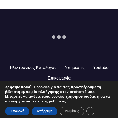
Ηλεκτρονικός Κατάλογος
Υπηρεσίες
Youtube
Επικοινωνία
Χρησιμοποιούμε cookies για να σας προσφέρουμε τη
© 2024 COPYRIGHT ILEKTRONIKOSKATALOGOS.GR. ALL
βέλτιστη εμπειρία πλοήγησης στον ιστότοπό μας.
RIGHTS RESERVED.
Μπορείτε να μάθετε ποια cookies χρησιμοποιούμε ή να τα
απενεργοποιήσετε στις
ρυθμίσεις
.
Close GDPR Coo
Αποδοχή
Απόρριψη
Ρυθμίσεις