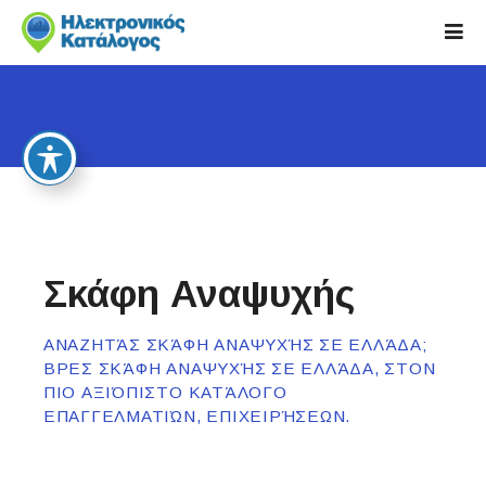
S
k
i
p
t
o
c
o
n
t
e
Σκάφη Αναψυχής
n
t
ΑΝΑΖΗΤΆΣ ΣΚΆΦΗ ΑΝΑΨΥΧΉΣ ΣΕ ΕΛΛΆΔΑ;
ΒΡΕΣ ΣΚΆΦΗ ΑΝΑΨΥΧΉΣ ΣΕ ΕΛΛΆΔΑ, ΣΤΟΝ
ΠΙΟ ΑΞΙΌΠΙΣΤΟ ΚΑΤΆΛΟΓΟ
ΕΠΑΓΓΕΛΜΑΤΙΏΝ, ΕΠΙΧΕΙΡΉΣΕΩΝ.