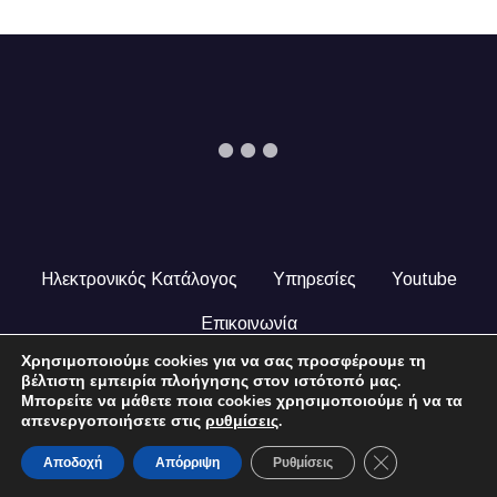
Ηλεκτρονικός Κατάλογος
Υπηρεσίες
Youtube
Επικοινωνία
Χρησιμοποιούμε cookies για να σας προσφέρουμε τη
© 2024 COPYRIGHT ILEKTRONIKOSKATALOGOS.GR. ALL
βέλτιστη εμπειρία πλοήγησης στον ιστότοπό μας.
RIGHTS RESERVED.
Μπορείτε να μάθετε ποια cookies χρησιμοποιούμε ή να τα
απενεργοποιήσετε στις
ρυθμίσεις
.
Close GDPR Coo
Αποδοχή
Απόρριψη
Ρυθμίσεις