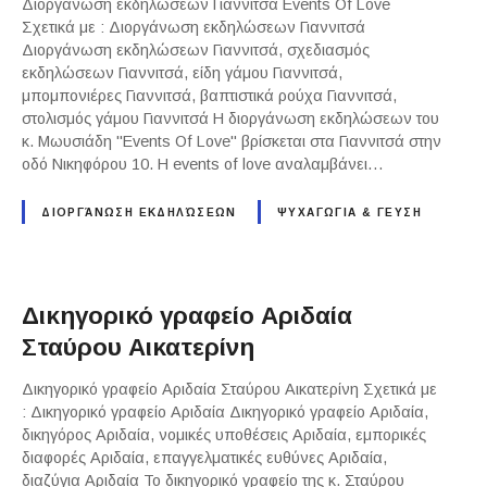
Διοργάνωση εκδηλώσεων Γιαννιτσά Events Of Love
Σχετικά με : Διοργάνωση εκδηλώσεων Γιαννιτσά
Διοργάνωση εκδηλώσεων Γιαννιτσά, σχεδιασμός
εκδηλώσεων Γιαννιτσά, είδη γάμου Γιαννιτσά,
μπομπονιέρες Γιαννιτσά, βαπτιστικά ρούχα Γιαννιτσά,
στολισμός γάμου Γιαννιτσά Η διοργάνωση εκδηλώσεων του
κ. Μωυσιάδη "Events Of Love" βρίσκεται στα Γιαννιτσά στην
οδό Νικηφόρου 10. Η events of love αναλαμβάνει…
ΔΙΟΡΓΆΝΩΣΗ ΕΚΔΗΛΏΣΕΩΝ
ΨΥΧΑΓΩΓΙΑ & ΓΕΥΣΗ
Δικηγορικό γραφείο Αριδαία
Σταύρου Αικατερίνη
Δικηγορικό γραφείο Αριδαία Σταύρου Αικατερίνη Σχετικά με
: Δικηγορικό γραφείο Αριδαία Δικηγορικό γραφείο Αριδαία,
δικηγόρος Αριδαία, νομικές υποθέσεις Αριδαία, εμπορικές
διαφορές Αριδαία, επαγγελματικές ευθύνες Αριδαία,
διαζύγια Αριδαία Το δικηγορικό γραφείο της κ. Σταύρου