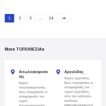
P
1
2
3
…
14
o
s
t
More ΤΟΠΟΘΕΣΙΑs
s
n
Αιτωλοακαρναν
Αργολίδας
a
ίας
Νομός Αργολίδας.
Βρες επιχειρήσεις κι
Νομός
v
επαγγελματίες του
Αιτωλοακαρνανίας.
νομού Αργολίδας,
Βρες επιχειρήσεις κι
i
στον πιο αξιόπιστο
επαγγελματίες του
κατάλογο,
νομού
g
ilektronikoskatalogos.
Αιτωλοακαρνανίας,