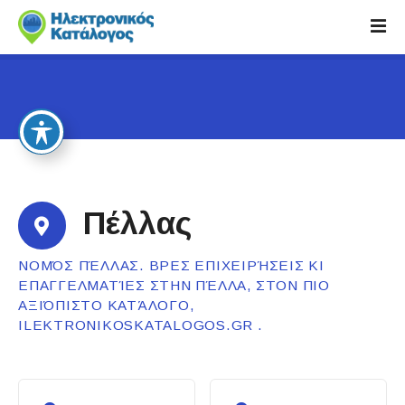
S
k
i
p
t
o
c
o
n
t
Πέλλας
e
n
ΝΟΜΌΣ ΠΈΛΛΑΣ. ΒΡΕΣ ΕΠΙΧΕΙΡΉΣΕΙΣ ΚΙ
t
ΕΠΑΓΓΕΛΜΑΤΊΕΣ ΣΤΗΝ ΠΈΛΛΑ, ΣΤΟΝ ΠΙΟ
ΑΞΙΌΠΙΣΤΟ ΚΑΤΆΛΟΓΟ,
ILEKTRONIKOSKATALOGOS.GR .