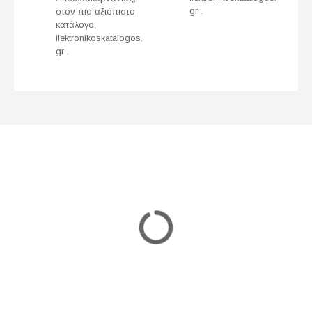
gr .
στον πιο αξιόπιστο
a
κατάλογο,
ilektronikoskatalogos.
t
gr .
i
o
n