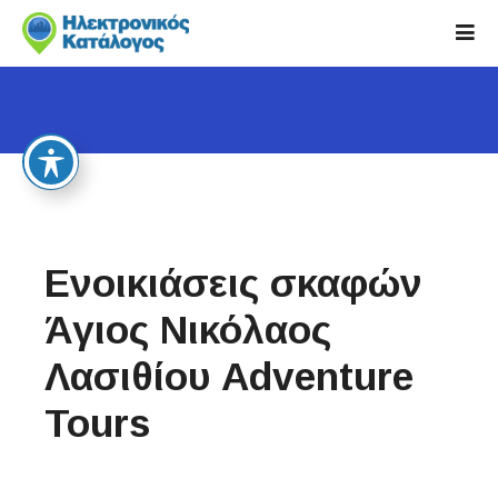
S
k
i
p
t
o
c
o
n
t
Ενοικιάσεις σκαφών
e
n
Άγιος Νικόλαος
t
Λασιθίου Adventure
Tours