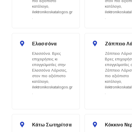
πιο αξιόπιστο
στον πιο αξιόπ
κατάλογο,
κατάλογο,
ilektronikoskatalogos.gr
ilektronikoskata
.
.
Ελασσόνα
Ζάππειο Λ
Ελασσόνα. Βρες
Ζάππειο Λάρισ
επιχειρήσεις κι
Βρες επιχειρήσε
επαγγελματίες στην
επαγγελματίες 
Ελασσόνα Λάρισας,
Ζάππειο Λάρισ
στον πιο αξιόπιστο
πιο αξιόπιστο
κατάλογο,
κατάλογο,
ilektronikoskatalogos.gr
ilektronikoskata
.
.
Κάτω Σωτηρίτσα
Κόκκινο Νε