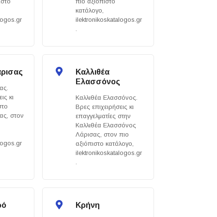
ιστο
πιο αξιόπιστο
κατάλογο,
logos.gr
ilektronikoskatalogos.gr
.
άρισας
Καλλιθέα
Ελασσόνος
ας.
ις κι
Καλλιθέα Ελασσόνος.
στο
Βρες επιχειρήσεις κι
ας, στον
επαγγελματίες στην
Καλλιθέα Ελασσόνος
Λάρισας, στον πιο
logos.gr
αξιόπιστο κατάλογο,
ilektronikoskatalogos.gr
.
ρό
Κρήνη