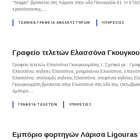
"Stager" βρίσκεται στη Λάρισα στην οδό Παναγούλι 61. Η STAG
εγκατάστασης,…
ΤΕΧΝΙΚΆ ΓΡΑΦΕΊΑ ΑΝΕΛΚΥΣΤΉΡΩΝ
ΥΠΗΡΕΣΙΕΣ
Γραφείο τελετών Ελασσόνα Γκουγκουμ
Γραφείο τελετών Ελασσόνα Γκουγκουμάτης Ι. Σχετικά με : Γρα
Ελασσόνα, κηδείες Ελασσόνα, μνημόσυνα Ελασσόνα, επαναπ
Ελασσόνα, στολισμός κηδείας Ελασσόνα, στεφάνια κηδείας Ελ
Γκουγκουμάτη βρίσκεται στην Ελασσόνα στη οδό 6ης Οκτωβρίου
έμπειρο…
ΓΡΑΦΕΊΑ ΤΕΛΕΤΏΝ
ΥΠΗΡΕΣΙΕΣ
Εμπόριο φορτηγών Λάρισα Ligouras 