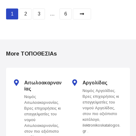
P
1
2
3
…
6
o
s
t
More ΤΟΠΟΘΕΣΙΑs
s
n
Αιτωλοακαρναν
Αργολίδας
a
ίας
Νομός Αργολίδας.
Βρες επιχειρήσεις κι
Νομός
v
επαγγελματίες του
Αιτωλοακαρνανίας.
νομού Αργολίδας,
Βρες επιχειρήσεις κι
i
στον πιο αξιόπιστο
επαγγελματίες του
κατάλογο,
νομού
g
ilektronikoskatalogos.
Αιτωλοακαρνανίας,
gr .
στον πιο αξιόπιστο