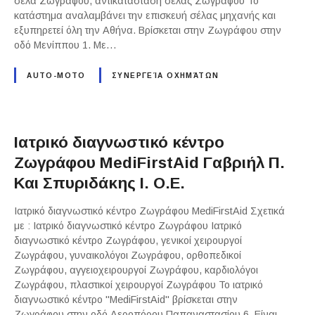
σέλα Ζωγράφου, αντικατάσταση σέλας Ζωγράφου Το
κατάστημα αναλαμβάνει την επισκευή σέλας μηχανής και
εξυπηρετεί όλη την Αθήνα. Βρίσκεται στην Ζωγράφου στην
οδό Μενίππου 1. Με…
AUTO-MOTO
ΣΥΝΕΡΓΕΊΑ ΟΧΗΜΆΤΩΝ
Ιατρικό διαγνωστικό κέντρο
Ζωγράφου MediFirstAid Γαβριήλ Π.
Και Σπυριδάκης Ι. Ο.Ε.
Ιατρικό διαγνωστικό κέντρο Ζωγράφου MediFirstAid Σχετικά
με : Ιατρικό διαγνωστικό κέντρο Ζωγράφου Ιατρικό
διαγνωστικό κέντρο Ζωγράφου, γενικοί χειρουργοί
Ζωγράφου, γυναικολόγοι Ζωγράφου, ορθοπεδικοί
Ζωγράφου, αγγειοχειρουργοί Ζωγράφου, καρδιολόγοι
Ζωγράφου, πλαστικοί χειρουργοί Ζωγράφου Το ιατρικό
διαγνωστικό κέντρο "MediFirstAid" βρίσκεται στην
Ζωγράφου στην οδό Αεροπόρου Παπαναστασίου 6. Είναι