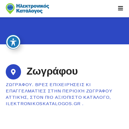
S
k
i
p
t
o
c
o
n
t
Ζωγράφου
e
n
ΖΩΓΡΆΦΟΥ. ΒΡΕΣ ΕΠΙΧΕΙΡΉΣΕΙΣ ΚΙ
t
ΕΠΑΓΓΕΛΜΑΤΊΕΣ ΣΤΗΝ ΠΕΡΙΟΧΉ ΖΩΓΡΆΦΟΥ
ΑΤΤΙΚΉΣ, ΣΤΟΝ ΠΙΟ ΑΞΙΌΠΙΣΤΟ ΚΑΤΆΛΟΓΟ,
ILEKTRONIKOSKATALOGOS.GR .