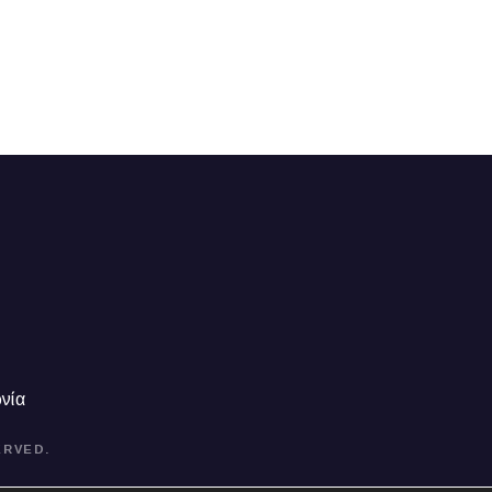
νία
ERVED.