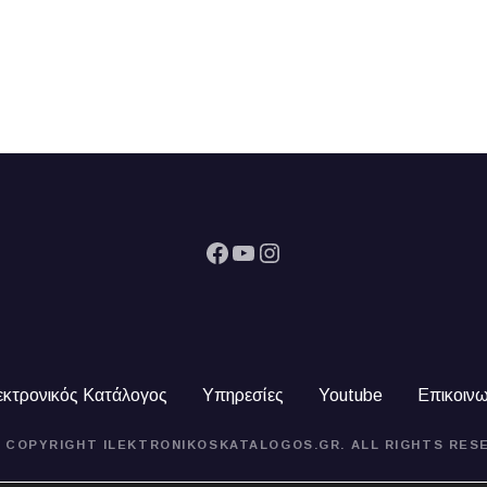
Facebook
YouTube
Instagram
εκτρονικός Κατάλογος
Υπηρεσίες
Youtube
Επικοινω
4 COPYRIGHT ILEKTRONIKOSKATALOGOS.GR. ALL RIGHTS RES