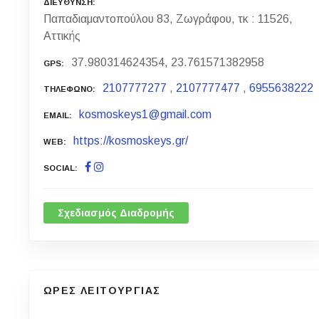
ΔΙΕΥΘΥΝΣΗ
Παπαδιαμαντοπούλου 83, Ζωγράφου, τκ : 11526,
Αττικής
37.980314624354, 23.761571382958
GPS
2107777277
,
2107777477
,
6955638222
ΤΗΛΕΦΩΝΟ
kosmoskeys1@gmail.com
EMAIL
https://kosmoskeys.gr/
WEB
SOCIAL
Σχεδιασμός Διαδρομής
ΩΡΕΣ ΛΕΙΤΟΥΡΓΙΑΣ