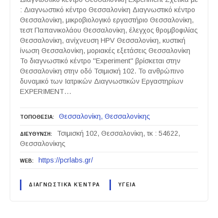
: Διαγνωστικό κέντρο Θεσσαλονίκη Διαγνωστικό κέντρο
Θεσσαλονίκη, μικροβιολογικό εργαστήριο Θεσσαλονίκη,
τεστ Παπανικολάου Θεσσαλονίκη, έλεγχος θρομβοφιλίας
Θεσσαλονίκη, ανίχνευση HPV Θεσσαλονίκη, κυστική
ίνωση Θεσσαλονίκη, μοριακές εξετάσεις Θεσσαλονίκη
Το διαγνωστικό κέντρο "Experiment" βρίσκεται στην
Θεσσαλονίκη στην οδό Τσιμισκή 102. Το ανθρώπινο
δυναμικό των Ιατρικών Διαγνωστικών Εργαστηρίων
EXPERIMENT…
Θεσσαλονίκη
Θεσσαλονίκης
ΤΟΠΟΘΕΣΙΑ
Τσιμισκή 102, Θεσσαλονίκη, τκ : 54622,
ΔΙΕΥΘΥΝΣΗ
Θεσσαλονίκης
https://pcrlabs.gr/
WEB
ΔΙΑΓΝΩΣΤΙΚΆ ΚΈΝΤΡΑ
ΥΓΕΙΑ