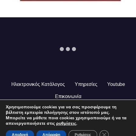
Ηλεκτρονικός Κατάλογος
Υπηρεσίες
Youtube
Επικοινωνία
Χρησιμοποιούμε cookies για να σας προσφέρουμε τη
© 2024 COPYRIGHT ILEKTRONIKOSKATALOGOS.GR. ALL
βέλτιστη εμπειρία πλοήγησης στον ιστότοπό μας.
RIGHTS RESERVED.
Μπορείτε να μάθετε ποια cookies χρησιμοποιούμε ή να τα
απενεργοποιήσετε στις
ρυθμίσεις
.
Close GDPR Coo
Αποδοχή
Απόρριψη
Ρυθμίσεις