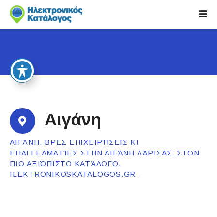
S
k
i
p
t
o
c
o
n
t
Αιγάνη
e
n
ΑΙΓΆΝΗ. ΒΡΕΣ ΕΠΙΧΕΙΡΉΣΕΙΣ ΚΙ
t
ΕΠΑΓΓΕΛΜΑΤΊΕΣ ΣΤΗΝ ΑΙΓΆΝΗ ΛΆΡΙΣΑΣ, ΣΤΟΝ
ΠΙΟ ΑΞΙΌΠΙΣΤΟ ΚΑΤΆΛΟΓΟ,
ILEKTRONIKOSKATALOGOS.GR .