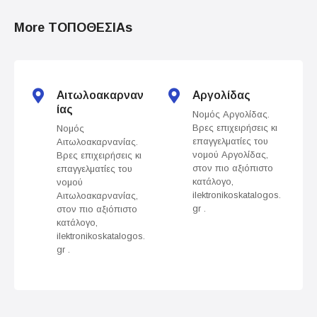
o
More ΤΟΠΟΘΕΣΙΑs
s
t
s
Αιτωλοακαρναν
Αργολίδας
ίας
Νομός Αργολίδας.
n
Βρες επιχειρήσεις κι
Νομός
επαγγελματίες του
Αιτωλοακαρνανίας.
a
νομού Αργολίδας,
Βρες επιχειρήσεις κι
στον πιο αξιόπιστο
επαγγελματίες του
v
κατάλογο,
νομού
ilektronikoskatalogos.
Αιτωλοακαρνανίας,
gr .
στον πιο αξιόπιστο
i
κατάλογο,
ilektronikoskatalogos.
g
gr .
a
t