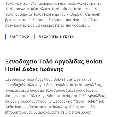
Τολό, κρέπες Τολό, αλμυρές κρέπες Τολό, γλυκές κρέπες
Τολό, παγωτά Τολό, γλυκά Τολό, πίτσες Τολό, πεϊνερλί
Τολό, ροφήματα Τολό Η κρεπερί του κ. Βαρβιά "Caramel"
βρίσκεται στο Τολό στην οδό Μπουμπουλίνας 23. Ελάτε
στην κρεπερί μας να δοκιμάσετε τις πιο νόστιμες…
FAST FOOD
ΨΥΧΑΓΩΓΙΑ & ΓΕΥΣΗ
Ξενοδοχείο Τολό Αργολίδας Solon
Hotel Δέδες Ιωάννης
Ξενοδοχείο Τολό Αργολίδας Solon Hotel Σχετικά με :
Ξενοδοχείο Τολό Αργολίδας Ξενοδοχείο Τολό Αργολίδας,
ενοικιαζόμενα δωμάτια Τολό Αργολίδας, ενοικιαζόμενα
διαμερίσματα Τολό Αργολίδας, καταλύματα Τολό Αργολίδας,
διαμονή Τολό Αργολίδας Το Ξενοδοχείο " Solon Hotel " του
Δέδε Ιωάννη βρίσκεται στο Τολό Αργολίδας στην οδό
Μπουμπουλίνας 5. Βρισκόμαστε σε μια πανέμορφη