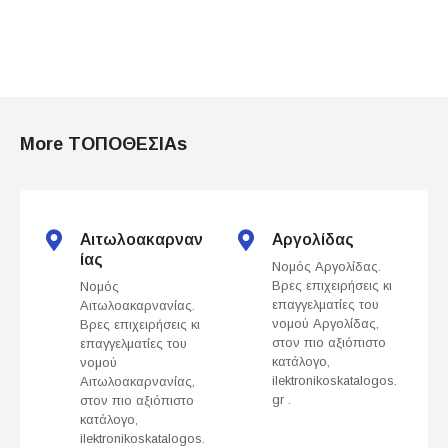
P
o
More ΤΟΠΟΘΕΣΙΑs
s
t
s
Αιτωλοακαρναν
Αργολίδας
ίας
Νομός Αργολίδας.
n
Βρες επιχειρήσεις κι
Νομός
επαγγελματίες του
Αιτωλοακαρνανίας.
a
νομού Αργολίδας,
Βρες επιχειρήσεις κι
στον πιο αξιόπιστο
επαγγελματίες του
v
κατάλογο,
νομού
ilektronikoskatalogos.
Αιτωλοακαρνανίας,
gr .
στον πιο αξιόπιστο
i
κατάλογο,
ilektronikoskatalogos.