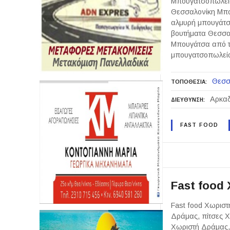
Μπουγατσοπωλείο
Θεσσαλονίκη Μπο
αλμυρή μπουγάτσ
βουτήματα Θεσσα
Μπουγάτσα από το
μπουγατσοπωλε
Θεσσ
ΤΟΠΟΘΕΣΙΑ
Αρκαδ
ΔΙΕΥΘΥΝΣΗ
FAST FOOD
Fast food
Fast food Χωριστ
Δράμας, πίτσες Χ
Χωριστή Δράμας,