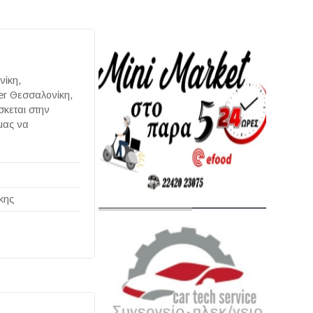
νίκη,
er Θεσσαλονίκη,
σκεται στην
μας να
κης