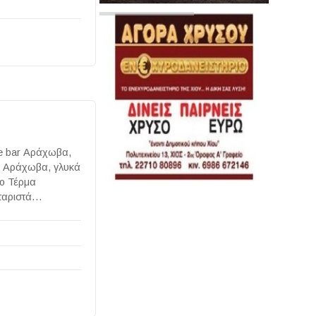
e bar Αράχωβα,
α Αράχωβα, γλυκά
το Τέρμα
χταριστά…