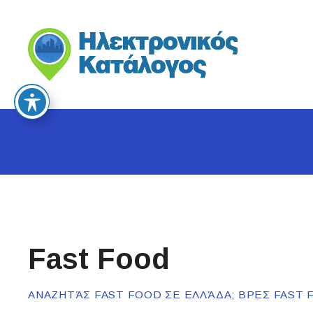
S
k
i
p
t
o
c
o
n
t
e
n
t
Fast Food
ΑΝΑΖΗΤΆΣ FAST FOOD ΣΕ ΕΛΛΆΔΑ; ΒΡΕΣ FAST 