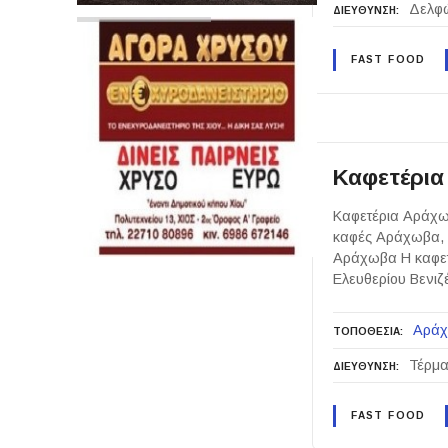
Δελφώ
ΔΙΕΥΘΥΝΣΗ
FAST FOOD
Καφετέρια
Καφετέρια Αράχω
καφές Αράχωβα, 
Αράχωβα Η καφετέ
Ελευθερίου Βενιζ
Αρά
ΤΟΠΟΘΕΣΙΑ
Τέρμα
ΔΙΕΥΘΥΝΣΗ
FAST FOOD