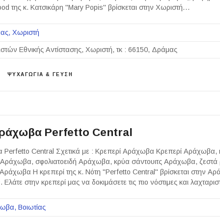
ood της κ. Κατσικάρη "Mary Popis" βρίσκεται στην Χωριστή…
ας
Χωριστή
στών Εθνικής Αντίστασης, Χωριστή, τκ : 66150, Δράμας
ΨΥΧΑΓΩΓΙΑ & ΓΕΥΣΗ
ράχωβα Perfetto Central
Perfetto Central Σχετικά με : Κρεπερί Αράχωβα Κρεπερί Αράχωβα,
Αράχωβα, σφολιατοειδή Αράχωβα, κρύα σάντουιτς Αράχωβα, ζεστά
ράχωβα Η κρεπερί της κ. Νότη "Perfetto Central" βρίσκεται στην Αρ
 Ελάτε στην κρεπερί μας να δοκιμάσετε τις πιο νόστιμες και λαχταρι
χωβα
Βοιωτίας