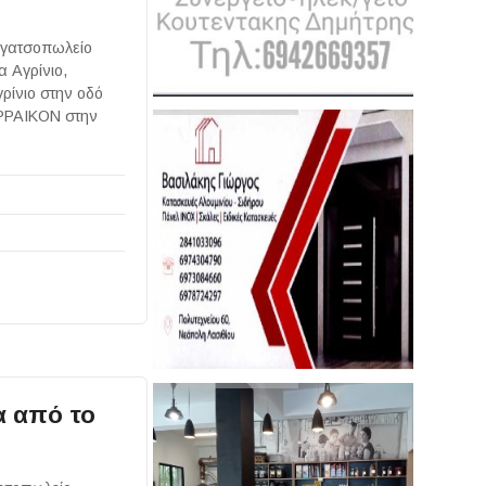
υγατσοπωλείο
α Αγρίνιο,
ρίνιο στην οδό
ΕΡΡΑΙΚΟΝ στην
 από το