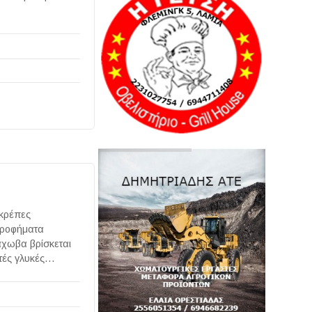
 κρέπες
 ροφήματα
άχωβα βρίσκεται
στές γλυκές…