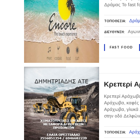
Δράμας Το fast f
Δράμ
ΤΟΠΟΘΕΣΙΑ
Αγωνι
ΔΙΕΥΘΥΝΣΗ
FAST FOOD
Κρεπερί Α
Κρεπερί Αράχωβα 
Αράχωβα, καφές 
Αράχωβα, γλυκά Α
στην οδό Δελφών.
Αρά
ΤΟΠΟΘΕΣΙΑ