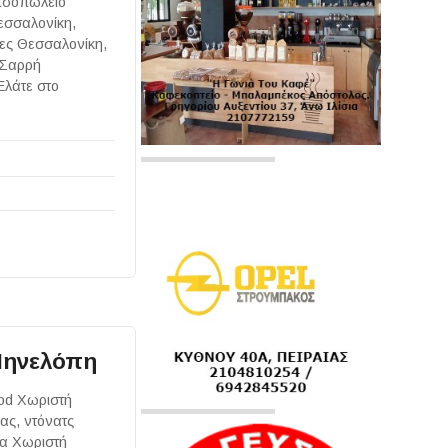
τσοπωλείο
εσσαλονίκη,
ες Θεσσαλονίκη,
"Σαρρή
Ελάτε στο
Πηνελόπη
ood Χωριστή
ας, ντόνατς
τα Χωριστή