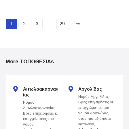
P
1
2
3
…
29
o
s
t
More ΤΟΠΟΘΕΣΙΑs
s
n
Αιτωλοακαρναν
Αργολίδας
a
ίας
Νομός Αργολίδας.
Βρες επιχειρήσεις κι
Νομός
v
επαγγελματίες του
Αιτωλοακαρνανίας.
νομού Αργολίδας,
Βρες επιχειρήσεις κι
i
στον πιο αξιόπιστο
επαγγελματίες του
κατάλογο,
νομού