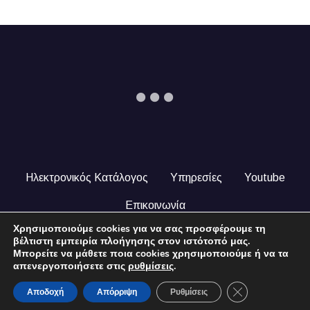
Ηλεκτρονικός Κατάλογος
Υπηρεσίες
Youtube
Επικοινωνία
Χρησιμοποιούμε cookies για να σας προσφέρουμε τη
© 2024 COPYRIGHT ILEKTRONIKOSKATALOGOS.GR. ALL
βέλτιστη εμπειρία πλοήγησης στον ιστότοπό μας.
RIGHTS RESERVED.
Μπορείτε να μάθετε ποια cookies χρησιμοποιούμε ή να τα
απενεργοποιήσετε στις
ρυθμίσεις
.
Close GDPR Coo
Αποδοχή
Απόρριψη
Ρυθμίσεις