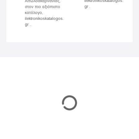
g
ilektronikoskatalogos.
Αιτωλοακαρνανίας,
gr .
στον πιο αξιόπιστο
a
κατάλογο,
ilektronikoskatalogos.
t
gr .
i
o
n