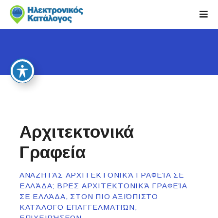
S
k
i
p
t
o
c
o
n
t
e
Αρχιτεκτονικά
n
t
Γραφεία
ΑΝΑΖΗΤΆΣ ΑΡΧΙΤΕΚΤΟΝΙΚΆ ΓΡΑΦΕΊΑ ΣΕ
ΕΛΛΆΔΑ; ΒΡΕΣ ΑΡΧΙΤΕΚΤΟΝΙΚΆ ΓΡΑΦΕΊΑ
ΣΕ ΕΛΛΆΔΑ, ΣΤΟΝ ΠΙΟ ΑΞΙΌΠΙΣΤΟ
ΚΑΤΆΛΟΓΟ ΕΠΑΓΓΕΛΜΑΤΙΏΝ,
ΕΠΙΧΕΙΡΉΣΕΩΝ.