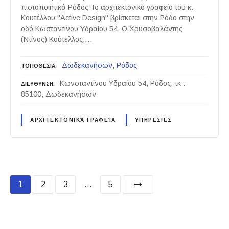
πιστοποιητικά Ρόδος Το αρχιτεκτονικό γραφείο του κ.
Κουτέλλου "Active Design" βρίσκεται στην Ρόδο στην
οδό Κωσταντίνου Υδραίου 54. Ο Χρυσοβαλάντης
(Ντίνος) Κούτελλος,…
Δωδεκανήσων
Ρόδος
ΤΟΠΟΘΕΣΙΑ
Κωνσταντίνου Υδραίου 54, Ρόδος, τκ :
ΔΙΕΥΘΥΝΣΗ
85100, Δωδεκανήσων
ΑΡΧΙΤΕΚΤΟΝΙΚΆ ΓΡΑΦΕΊΑ
ΥΠΗΡΕΣΙΕΣ
P
1
2
3
…
5
o
s