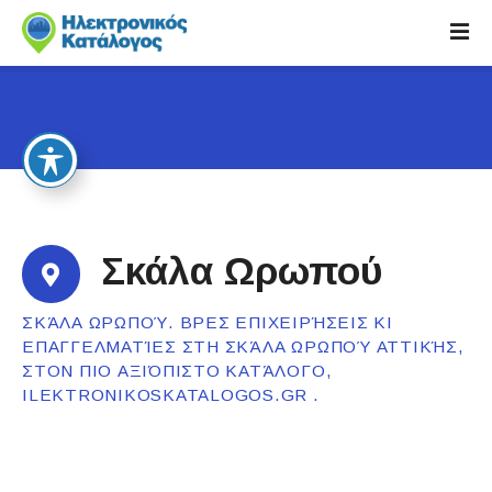
S
k
i
p
t
o
c
o
n
t
Σκάλα Ωρωπού
e
n
ΣΚΆΛΑ ΩΡΩΠΟΎ. ΒΡΕΣ ΕΠΙΧΕΙΡΉΣΕΙΣ ΚΙ
t
ΕΠΑΓΓΕΛΜΑΤΊΕΣ ΣΤΗ ΣΚΆΛΑ ΩΡΩΠΟΎ ΑΤΤΙΚΉΣ,
ΣΤΟΝ ΠΙΟ ΑΞΙΌΠΙΣΤΟ ΚΑΤΆΛΟΓΟ,
ILEKTRONIKOSKATALOGOS.GR .