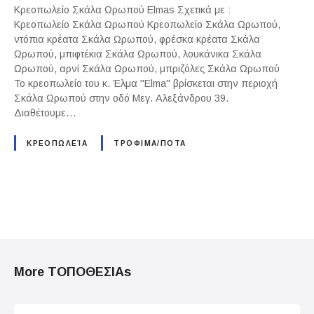
Κρεοπωλείο Σκάλα Ωρωπού Elmas Σχετικά με :
Κρεοπωλείο Σκάλα Ωρωπού Κρεοπωλείο Σκάλα Ωρωπού,
ντόπια κρέατα Σκάλα Ωρωπού, φρέσκα κρέατα Σκάλα
Ωρωπού, μπιφτέκια Σκάλα Ωρωπού, λουκάνικα Σκάλα
Ωρωπού, αρνί Σκάλα Ωρωπού, μπριζόλες Σκάλα Ωρωπού
Το κρεοπωλείο του κ. Έλμα "Elma" βρίσκεται στην περιοχή
Σκάλα Ωρωπού στην οδό Μεγ. Αλεξάνδρου 39.
Διαθέτουμε…
ΚΡΕΟΠΩΛΕΊΑ
ΤΡΟΦΙΜΑ/ΠΟΤΑ
P
o
More ΤΟΠΟΘΕΣΙΑs
s