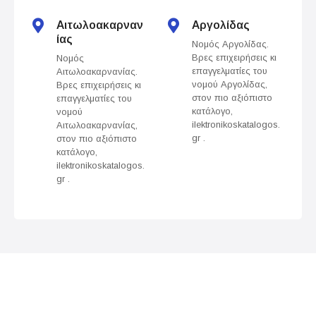
t
s
Αιτωλοακαρναν
Αργολίδας
ίας
Νομός Αργολίδας.
n
Βρες επιχειρήσεις κι
Νομός
επαγγελματίες του
Αιτωλοακαρνανίας.
a
νομού Αργολίδας,
Βρες επιχειρήσεις κι
στον πιο αξιόπιστο
επαγγελματίες του
v
κατάλογο,
νομού
ilektronikoskatalogos.
Αιτωλοακαρνανίας,
gr .
στον πιο αξιόπιστο
i
κατάλογο,
ilektronikoskatalogos.
g
gr .
a
t
i
o