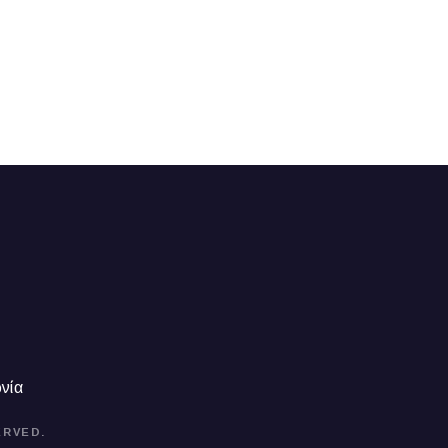
νία
ERVED.