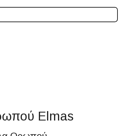
ρωπού Elmas
άλα Ωρωπού