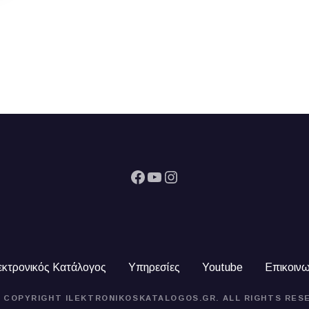
Facebook
YouTube
Instagram
εκτρονικός Κατάλογος
Υπηρεσίες
Youtube
Επικοινω
4 COPYRIGHT ILEKTRONIKOSKATALOGOS.GR. ALL RIGHTS RES