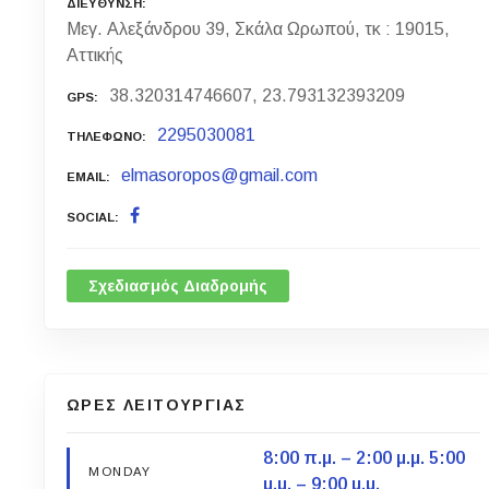
ΔΙΕΥΘΥΝΣΗ
Μεγ. Αλεξάνδρου 39, Σκάλα Ωρωπού, τκ : 19015,
Αττικής
38.320314746607, 23.793132393209
GPS
2295030081
ΤΗΛΕΦΩΝΟ
elmasoropos@gmail.com
EMAIL
SOCIAL
Σχεδιασμός Διαδρομής
ΩΡΕΣ ΛΕΙΤΟΥΡΓΙΑΣ
8:00 π.μ. – 2:00 μ.μ. 5:00
MONDAY
μ.μ. – 9:00 μ.μ.