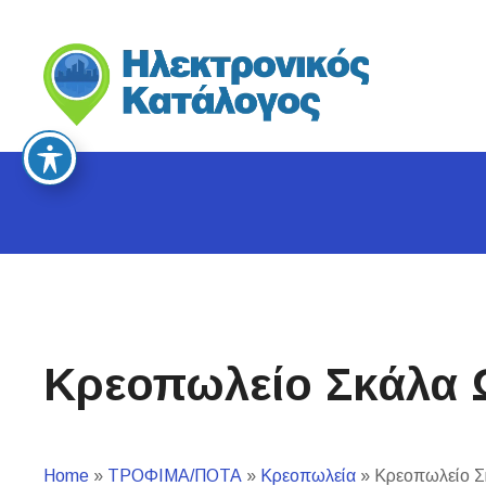
S
k
i
p
t
o
c
o
n
t
e
n
t
Κρεοπωλείο Σκάλα
Home
»
ΤΡΟΦΙΜΑ/ΠΟΤΑ
»
Κρεοπωλεία
»
Κρεοπωλείο Σ