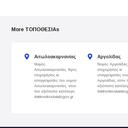
o
s
t
More ΤΟΠΟΘΕΣΙΑs
s
n
Αιτωλοακαρνανίας
Αργολίδας
a
Νομός
Νομός Αργολίδας
Αιτωλοακαρνανίας. Βρες
επιχειρήσεις κι
v
επιχειρήσεις κι
επαγγελματίες το
επαγγελματίες του νομού
Αργολίδας, στον 
i
Αιτωλοακαρνανίας, στον
αξιόπιστο κατάλο
πιο αξιόπιστο κατάλογο,
ilektronikoskatalog
g
ilektronikoskatalogos.gr .
a
t