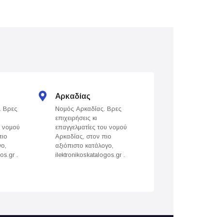
Αρκαδίας
Άρτας
. Βρες
Νομός Αρκαδίας. Βρες
Νομός Άρτας. Βρε
επιχειρήσεις κι
επιχειρήσεις κι
υ νομού
επαγγελματίες του νομού
επαγγελματίες του
πιο
Αρκαδίας, στον πιο
Άρτας, στον πιο
γο,
αξιόπιστο κατάλογο,
αξιόπιστο κατάλογ
os.gr .
ilektronikoskatalogos.gr .
ilektronikoskatalogo