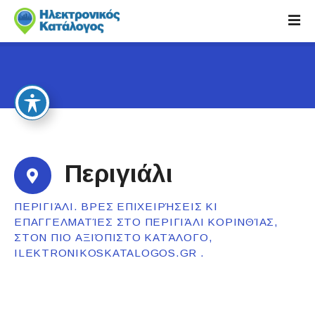
S
k
i
p
t
o
c
o
n
t
Περιγιάλι
e
n
ΠΕΡΙΓΙΆΛΙ. ΒΡΕΣ ΕΠΙΧΕΙΡΉΣΕΙΣ ΚΙ
t
ΕΠΑΓΓΕΛΜΑΤΊΕΣ ΣΤΟ ΠΕΡΙΓΙΆΛΙ ΚΟΡΙΝΘΊΑΣ,
ΣΤΟΝ ΠΙΟ ΑΞΙΌΠΙΣΤΟ ΚΑΤΆΛΟΓΟ,
ILEKTRONIKOSKATALOGOS.GR .