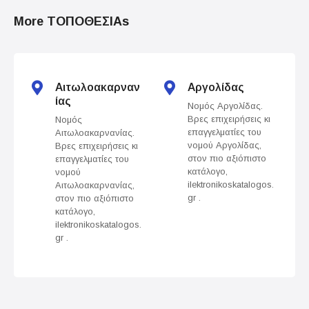
o
More ΤΟΠΟΘΕΣΙΑs
s
t
s
Αιτωλοακαρναν
Αργολίδας
ίας
Νομός Αργολίδας.
n
Βρες επιχειρήσεις κι
Νομός
επαγγελματίες του
Αιτωλοακαρνανίας.
a
νομού Αργολίδας,
Βρες επιχειρήσεις κι
στον πιο αξιόπιστο
επαγγελματίες του
v
κατάλογο,
νομού
ilektronikoskatalogos.
Αιτωλοακαρνανίας,
gr .
στον πιο αξιόπιστο
i
κατάλογο,
ilektronikoskatalogos.
g
gr .
a
t