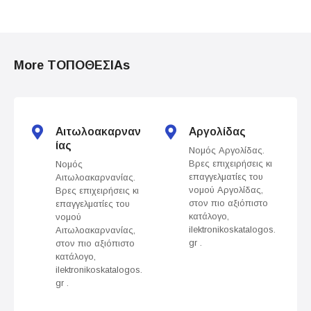
P
o
More ΤΟΠΟΘΕΣΙΑs
s
t
s
Αιτωλοακαρναν
Αργολίδας
ίας
Νομός Αργολίδας.
n
Βρες επιχειρήσεις κι
Νομός
επαγγελματίες του
Αιτωλοακαρνανίας.
a
νομού Αργολίδας,
Βρες επιχειρήσεις κι
στον πιο αξιόπιστο
επαγγελματίες του
v
κατάλογο,
νομού
ilektronikoskatalogos.
Αιτωλοακαρνανίας,
gr .
στον πιο αξιόπιστο
i
κατάλογο,
ilektronikoskatalogos.
g
gr .
a