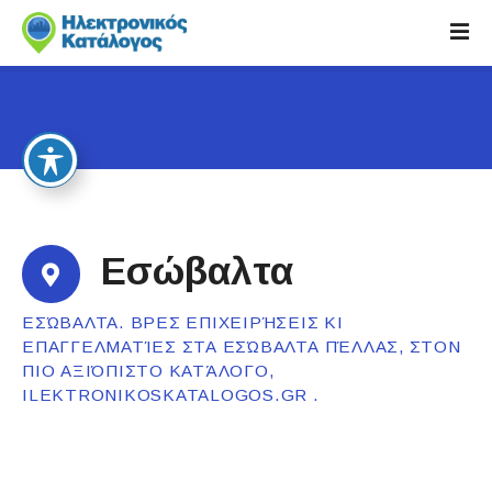
S
k
i
p
t
o
c
o
n
t
Εσώβαλτα
e
n
ΕΣΏΒΑΛΤΑ. ΒΡΕΣ ΕΠΙΧΕΙΡΉΣΕΙΣ ΚΙ
t
ΕΠΑΓΓΕΛΜΑΤΊΕΣ ΣΤΑ ΕΣΏΒΑΛΤΑ ΠΈΛΛΑΣ, ΣΤΟΝ
ΠΙΟ ΑΞΙΌΠΙΣΤΟ ΚΑΤΆΛΟΓΟ,
ILEKTRONIKOSKATALOGOS.GR .