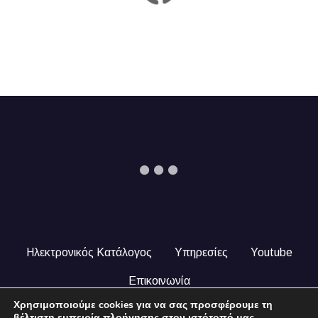
Ηλεκτρονικός Κατάλογος
Υπηρεσίες
Youtube
Επικοινωνία
Χρησιμοποιούμε cookies για να σας προσφέρουμε τη
© 2024 COPYRIGHT ILEKTRONIKOSKATALOGOS.GR. ALL
βέλτιστη εμπειρία πλοήγησης στον ιστότοπό μας.