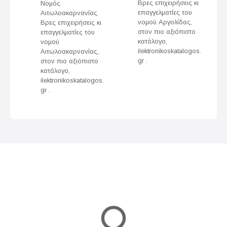
n
Βρες επιχειρήσεις κι
Νομός
επαγγελματίες του
Αιτωλοακαρνανίας.
a
νομού Αργολίδας,
Βρες επιχειρήσεις κι
στον πιο αξιόπιστο
επαγγελματίες του
v
κατάλογο,
νομού
ilektronikoskatalogos.
Αιτωλοακαρνανίας,
gr .
στον πιο αξιόπιστο
i
κατάλογο,
ilektronikoskatalogos.
g
gr .
a
t
i
o
n