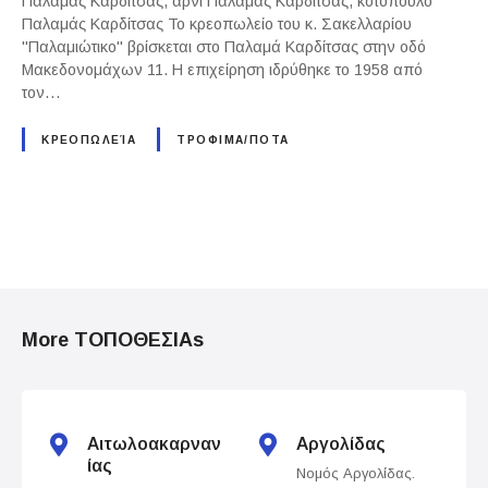
Παλαμάς Καρδίτσας, αρνί Παλαμάς Καρδίτσας, κοτόπουλο
Παλαμάς Καρδίτσας Το κρεοπωλείο του κ. Σακελλαρίου
"Παλαμιώτικο" βρίσκεται στο Παλαμά Καρδίτσας στην οδό
Μακεδονομάχων 11. Η επιχείρηση ιδρύθηκε το 1958 από
τον…
ΚΡΕΟΠΩΛΕΊΑ
ΤΡΟΦΙΜΑ/ΠΟΤΑ
P
o
More ΤΟΠΟΘΕΣΙΑs
s
t
s
Αιτωλοακαρναν
Αργολίδας
ίας
Νομός Αργολίδας.