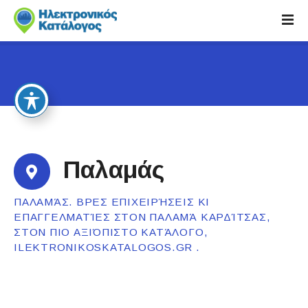
S
k
i
p
t
o
c
o
n
t
Παλαμάς
e
n
ΠΑΛΑΜΆΣ. ΒΡΕΣ ΕΠΙΧΕΙΡΉΣΕΙΣ ΚΙ
t
ΕΠΑΓΓΕΛΜΑΤΊΕΣ ΣΤΟΝ ΠΑΛΑΜΆ ΚΑΡΔΊΤΣΑΣ,
ΣΤΟΝ ΠΙΟ ΑΞΙΌΠΙΣΤΟ ΚΑΤΆΛΟΓΟ,
ILEKTRONIKOSKATALOGOS.GR .