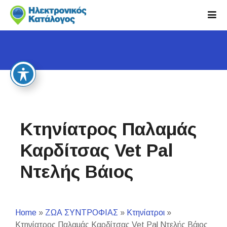
S
k
i
p
t
o
c
o
n
t
Κτηνίατρος Παλαμάς
e
n
Καρδίτσας Vet Pal
t
Ντελής Βάιος
Home
»
ΖΩΑ ΣΥΝΤΡΟΦΙΑΣ
»
Κτηνίατροι
»
Κτηνίατρος Παλαμάς Καρδίτσας Vet Pal Ντελής Βάιος