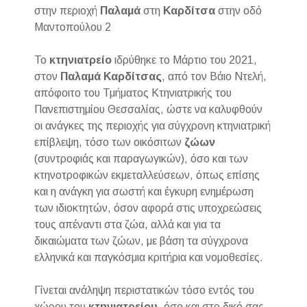
στην περιοχή
Παλαμά
στη
Καρδίτσα
στην οδό
Μαντοπούλου 2
Το
κτηνιατρείο
ιδρύθηκε το Μάρτιο του 2021,
στον
Παλαμά
Καρδίτσας
, από τον Βάιο Ντελή,
απόφοιτο του Τμήματος Κτηνιατρικής του
Πανεπιστημίου Θεσσαλίας, ώστε να καλυφθούν
οι ανάγκες της περιοχής για σύγχρονη κτηνιατρική
επίβλεψη, τόσο των οικόσιτων
ζώων
(συντροφιάς και παραγωγικών), όσο και των
κτηνοτροφικών εκμεταλλεύσεων, όπως επίσης
και η ανάγκη για σωστή και έγκυρη ενημέρωση
των ιδιοκτητών, όσον αφορά στις υποχρεώσεις
τους απέναντι στα ζώα, αλλά και για τα
δικαιώματα των ζώων, με βάση τα σύγχρονα
ελληνικά και παγκόσμια κριτήρια και νομοθεσίες.
Γίνεται ανάληψη περιστατικών τόσο εντός του
χώρου του
κτηνιατρείου
, όσο και στο δικό σας