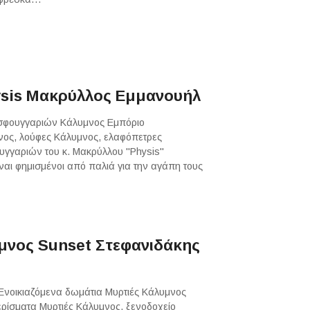
sis Μακρύλλος Εμμανουήλ
 σφουγγαριών Κάλυμνος Εμπόριο
ος, λούφες Κάλυμνος, ελαφόπετρες
υγγαριών του κ. Μακρύλλου "Physis"
ίναι φημισμένοι από παλιά για την αγάπη τους
υμνος Sunset Στεφανιδάκης
 Ενοικιαζόμενα δωμάτια Μυρτιές Κάλυμνος
ερίσματα Μυρτιές Κάλυμνος, ξενοδοχείο