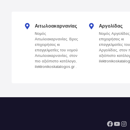
s
n
Αιτωλοακαρνανίας
Αργολίδας
a
Νομός
Νομός Αργολίδας
Αιτωλοακαρνανίας. Βρες
επιχειρήσεις κι
v
επιχειρήσεις κι
επαγγελματίες το
επαγγελματίες του νομού
Αργολίδας, στον 
i
Αιτωλοακαρνανίας, στον
αξιόπιστο κατάλο
πιο αξιόπιστο κατάλογο,
ilektronikoskatalog
g
ilektronikoskatalogos.gr .
a
t
i
o
Facebook
YouTube
Instagram
n