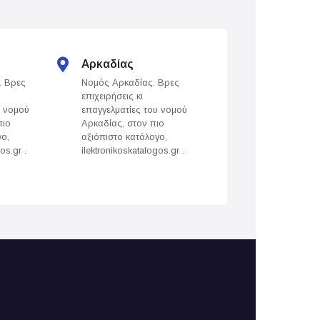
Αρκαδίας
Άρτας
. Βρες
Νομός Αρκαδίας. Βρες
Νομός Άρτας. Βρε
επιχειρήσεις κι
επιχειρήσεις κι
υ νομού
επαγγελματίες του νομού
επαγγελματίες του
πιο
Αρκαδίας, στον πιο
Άρτας, στον πιο
γο,
αξιόπιστο κατάλογο,
αξιόπιστο κατάλογ
os.gr .
ilektronikoskatalogos.gr .
ilektronikoskatalogo