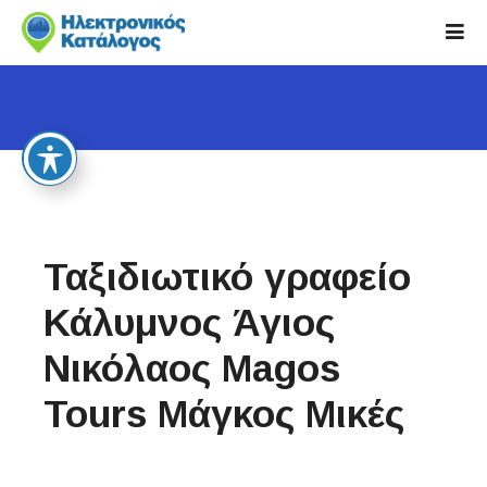
S
k
i
p
t
o
c
o
n
t
Ταξιδιωτικό γραφείο
e
n
Κάλυμνος Άγιος
t
Νικόλαος Magos
Tours Μάγκος Μικές