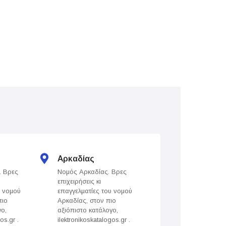
Αρκαδίας
Άρτας
. Βρες
Νομός Αρκαδίας. Βρες
Νομός Άρτας. Βρε
επιχειρήσεις κι
επιχειρήσεις κι
υ νομού
επαγγελματίες του νομού
επαγγελματίες του
πιο
Αρκαδίας, στον πιο
Άρτας, στον πιο
γο,
αξιόπιστο κατάλογο,
αξιόπιστο κατάλογ
os.gr .
ilektronikoskatalogos.gr .
ilektronikoskatalogo