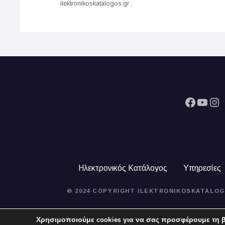
ilektronikoskatalogos.gr .
i
g
a
t
i
Facebook
YouTube
Instagram
o
n
Ηλεκτρονικός Κατάλογος
Υπηρεσίες
© 2024 COPYRIGHT ILEKTRONIKOSKATALOG
Χρησιμοποιούμε cookies για να σας προσφέρουμε τη β