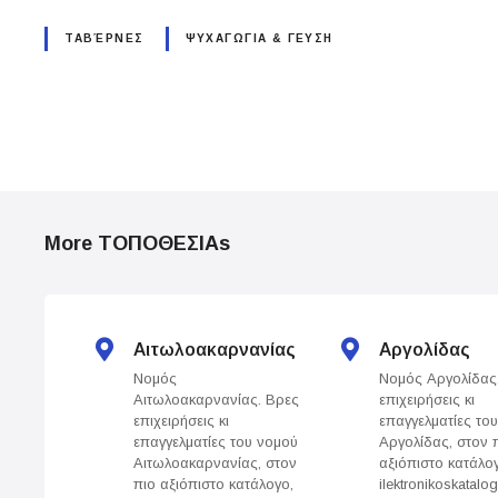
ΤΑΒΈΡΝΕΣ
ΨΥΧΑΓΩΓΙΑ & ΓΕΥΣΗ
P
o
More ΤΟΠΟΘΕΣΙΑs
s
t
s
Αιτωλοακαρνανίας
Αργολίδας
Νομός
Νομός Αργολίδας
n
Αιτωλοακαρνανίας. Βρες
επιχειρήσεις κι
επιχειρήσεις κι
επαγγελματίες το
a
επαγγελματίες του νομού
Αργολίδας, στον 
Αιτωλοακαρνανίας, στον
αξιόπιστο κατάλο
v
πιο αξιόπιστο κατάλογο,
ilektronikoskatalog