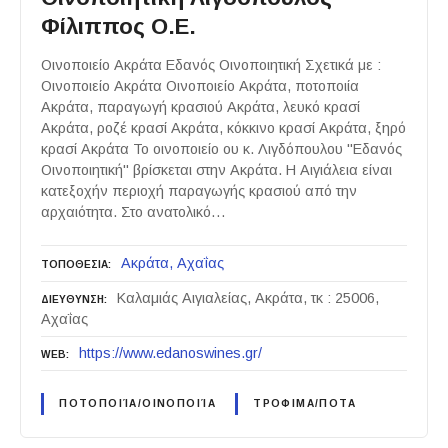
Φίλιππος Ο.Ε.
Οινοποιείο Ακράτα Εδανός Οινοποιητική Σχετικά με :
Οινοποιείο Ακράτα Οινοποιείο Ακράτα, ποτοποιία
Ακράτα, παραγωγή κρασιού Ακράτα, λευκό κρασί
Ακράτα, ροζέ κρασί Ακράτα, κόκκινο κρασί Ακράτα, ξηρό
κρασί Ακράτα Το οινοποιείο ου κ. Λιγδόπουλου "Εδανός
Οινοποιητική" βρίσκεται στην Ακράτα. Η Αιγιάλεια είναι
κατεξοχήν περιοχή παραγωγής κρασιού από την
αρχαιότητα. Στο ανατολικό…
Ακράτα
Αχαΐας
ΤΟΠΟΘΕΣΙΑ
Καλαμιάς Αιγιαλείας, Ακράτα, τκ : 25006,
ΔΙΕΥΘΥΝΣΗ
Αχαΐας
https://www.edanoswines.gr/
WEB
ΠΟΤΟΠΟΙΊΑ/ΟΙΝΟΠΟΙΊΑ
ΤΡΟΦΙΜΑ/ΠΟΤΑ