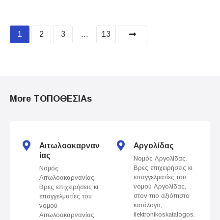
P
1
2
3
…
13
o
s
t
More ΤΟΠΟΘΕΣΙΑs
s
n
Αιτωλοακαρναν
Αργολίδας
a
ίας
Νομός Αργολίδας.
Βρες επιχειρήσεις κι
Νομός
v
επαγγελματίες του
Αιτωλοακαρνανίας.
νομού Αργολίδας,
Βρες επιχειρήσεις κι
i
στον πιο αξιόπιστο
επαγγελματίες του
κατάλογο,
νομού
g
ilektronikoskatalogos.
Αιτωλοακαρνανίας,