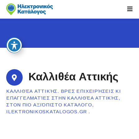
S
k
i
p
t
o
c
o
n
t
Καλλιθέα Αττικής
e
n
ΚΑΛΛΙΘΈΑ ΑΤΤΙΚΉΣ. ΒΡΕΣ ΕΠΙΧΕΙΡΉΣΕΙΣ ΚΙ
t
ΕΠΑΓΓΕΛΜΑΤΊΕΣ ΣΤΗΝ ΚΑΛΛΙΘΈΑ ΑΤΤΙΚΉΣ,
ΣΤΟΝ ΠΙΟ ΑΞΙΌΠΙΣΤΟ ΚΑΤΆΛΟΓΟ,
ILEKTRONIKOSKATALOGOS.GR .