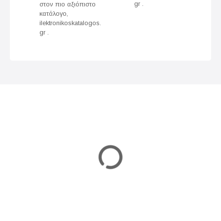
gr .
στον πιο αξιόπιστο
a
κατάλογο,
ilektronikoskatalogos.
t
gr .
i
o
n