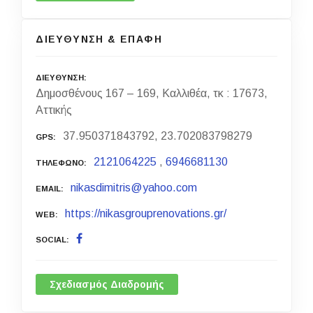
ΔΙΕΥΘΥΝΣΗ & ΕΠΑΦΗ
ΔΙΕΥΘΥΝΣΗ
Δημοσθένους 167 – 169, Καλλιθέα, τκ : 17673,
Αττικής
37.950371843792, 23.702083798279
GPS
2121064225
,
6946681130
ΤΗΛΕΦΩΝΟ
nikasdimitris@yahoo.com
EMAIL
https://nikasgrouprenovations.gr/
WEB
SOCIAL
Σχεδιασμός Διαδρομής