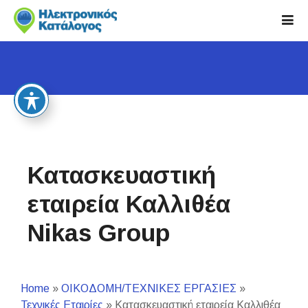
S
k
i
p
t
o
c
o
n
t
Κατασκευαστική
e
n
εταιρεία Καλλιθέα
t
Nikas Group
Home
»
ΟΙΚΟΔΟΜΗ/ΤΕΧΝΙΚΕΣ ΕΡΓΑΣΙΕΣ
»
Τεχνικές Εταιρίες
»
Κατασκευαστική εταιρεία Καλλιθέα