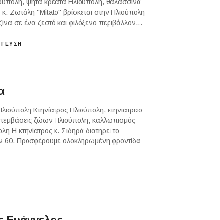
ιούπολη, ψητά κρέατα Ηλιούπολη, θαλασσινά
 κ. Ζωτάλη "Mitato" βρίσκεται στην Ηλιούπολη
ζίνα σε ένα ζεστό και φιλόξενο περιβάλλον…
 ΓΕΥΣΗ
α
Ηλιούπολη Κτηνίατρος Ηλιούπολη, κτηνιατρείο
ς επεμβάσεις ζώων Ηλιούπολη, καλλωπισμός
η Η κτηνίατρος κ. Σιδηρά διατηρεί το
ων 60. Προσφέρουμε ολοκληρωμένη φροντίδα
ς Ευάγγελος