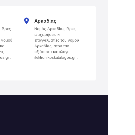
Αρκαδίας
Άρτας
. Βρες
Νομός Αρκαδίας. Βρες
Νομός Άρτας. Βρε
επιχειρήσεις κι
επιχειρήσεις κι
υ νομού
επαγγελματίες του νομού
επαγγελματίες του
πιο
Αρκαδίας, στον πιο
Άρτας, στον πιο
γο,
αξιόπιστο κατάλογο,
αξιόπιστο κατάλογ
os.gr .
ilektronikoskatalogos.gr .
ilektronikoskatalogo