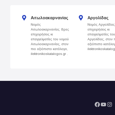
s
n
Αιτωλοακαρνανίας
Αργολίδας
a
Νομός
Νομός Αργολίδας
Αιτωλοακαρνανίας. Βρες
επιχειρήσεις κι
v
επιχειρήσεις κι
επαγγελματίες το
επαγγελματίες του νομού
Αργολίδας, στον 
i
Αιτωλοακαρνανίας, στον
αξιόπιστο κατάλο
πιο αξιόπιστο κατάλογο,
ilektronikoskatalog
g
ilektronikoskatalogos.gr .
a
t
i
o
Facebook
YouTube
Instagram
n