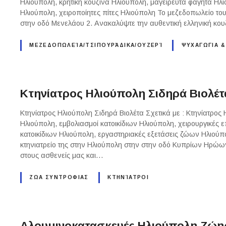
Ηλιούπολη, κρητική κουζίνα Ηλιούπολη, μαγειρευτά φαγητά Ηλ
Ηλιούπολη, χειροποίητες πίτες Ηλιούπολη Το μεζεδοπωλείο του
στην οδό Μενελάου 2. Ανακαλύψτε την αυθεντική ελληνική κου
ΜΕΖΕΔΟΠΩΛΕΊΑ/ΤΣΙΠΟΥΡΆΔΙΚΑ/ΟΥΖΕΡΊ
ΨΥΧΑΓΩΓΙΑ &
Κτηνίατρος Ηλιούπολη Σιδηρά Βιολέτ
Κτηνίατρος Ηλιούπολη Σιδηρά Βιολέτα Σχετικά με : Κτηνίατρος 
Ηλιούπολη, εμβολιασμοί κατοικίδιων Ηλιούπολη, χειρουργικέ
κατοικίδιων Ηλιούπολη, εργαστηριακές εξετάσεις ζώων Ηλιούπολ
κτηνιατρείο της στην Ηλιούπολη στην στην οδό Κυπρίων Ηρώ
στους ασθενείς μας και…
ΖΩΑ ΣΥΝΤΡΟΦΙΑΣ
ΚΤΗΝΊΑΤΡΟΙ
Αλουμινοκατασκευές Ηλιούπολη Ζώη