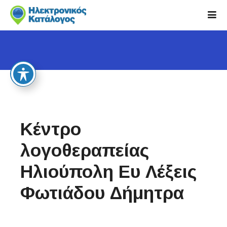
S
k
i
p
t
o
c
o
n
t
Κέντρο
e
n
λογοθεραπείας
t
Ηλιούπολη Ευ Λέξεις
Φωτιάδου Δήμητρα