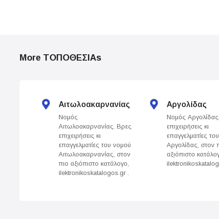
P
o
More ΤΟΠΟΘΕΣΙΑs
s
t
s
Αιτωλοακαρνανίας
Αργολίδας
Νομός
Νομός Αργολίδας
n
Αιτωλοακαρνανίας. Βρες
επιχειρήσεις κι
επιχειρήσεις κι
επαγγελματίες το
a
επαγγελματίες του νομού
Αργολίδας, στον 
Αιτωλοακαρνανίας, στον
αξιόπιστο κατάλο
v
πιο αξιόπιστο κατάλογο,
ilektronikoskatalog
ilektronikoskatalogos.gr .
i
g