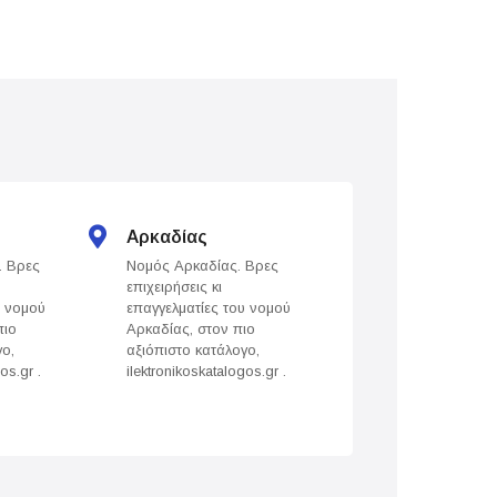
Αρκαδίας
Άρτας
. Βρες
Νομός Αρκαδίας. Βρες
Νομός Άρτας. Βρε
επιχειρήσεις κι
επιχειρήσεις κι
υ νομού
επαγγελματίες του νομού
επαγγελματίες του
πιο
Αρκαδίας, στον πιο
Άρτας, στον πιο
γο,
αξιόπιστο κατάλογο,
αξιόπιστο κατάλογ
os.gr .
ilektronikoskatalogos.gr .
ilektronikoskatalogo