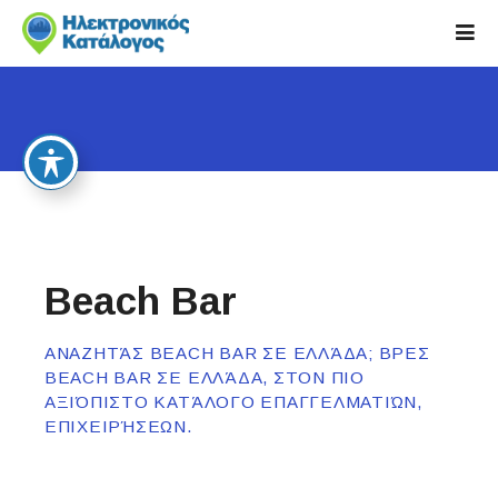
S
k
i
p
t
o
c
o
n
t
e
Beach Bar
n
t
ΑΝΑΖΗΤΆΣ BEACH BAR ΣΕ ΕΛΛΆΔΑ; ΒΡΕΣ
BEACH BAR ΣΕ ΕΛΛΆΔΑ, ΣΤΟΝ ΠΙΟ
ΑΞΙΌΠΙΣΤΟ ΚΑΤΆΛΟΓΟ ΕΠΑΓΓΕΛΜΑΤΙΏΝ,
ΕΠΙΧΕΙΡΉΣΕΩΝ.