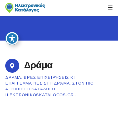
S
k
i
p
t
o
c
o
n
t
Δράμα
e
n
ΔΡΆΜΑ. ΒΡΕΣ ΕΠΙΧΕΙΡΉΣΕΙΣ ΚΙ
t
ΕΠΑΓΓΕΛΜΑΤΊΕΣ ΣΤΗ ΔΡΆΜΑ, ΣΤΟΝ ΠΙΟ
ΑΞΙΌΠΙΣΤΟ ΚΑΤΆΛΟΓΟ,
ILEKTRONIKOSKATALOGOS.GR .