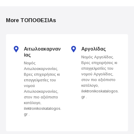
s
t
More ΤΟΠΟΘΕΣΙΑs
s
n
Αιτωλοακαρναν
Αργολίδας
a
ίας
Νομός Αργολίδας.
Βρες επιχειρήσεις κι
Νομός
v
επαγγελματίες του
Αιτωλοακαρνανίας.
νομού Αργολίδας,
Βρες επιχειρήσεις κι
i
στον πιο αξιόπιστο
επαγγελματίες του
κατάλογο,
νομού
g
ilektronikoskatalogos.
Αιτωλοακαρνανίας,
gr .
στον πιο αξιόπιστο
a
κατάλογο,
ilektronikoskatalogos.
t
gr .
i