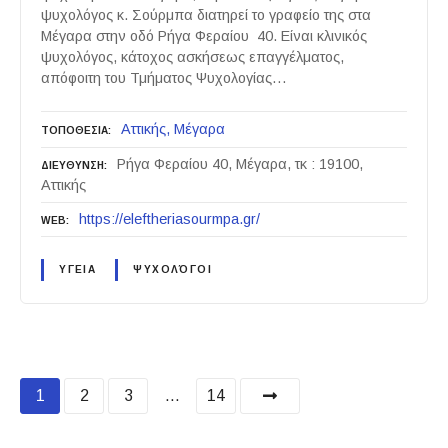
ψυχολόγος κ. Σούρμπα διατηρεί το γραφείο της στα
Μέγαρα στην οδό Ρήγα Φεραίου 40. Είναι κλινικός
ψυχολόγος, κάτοχος ασκήσεως επαγγέλματος,
απόφοιτη του Τμήματος Ψυχολογίας…
Αττικής
Μέγαρα
ΤΟΠΟΘΕΣΙΑ
Ρήγα Φεραίου 40, Μέγαρα, τκ : 19100,
ΔΙΕΥΘΥΝΣΗ
Αττικής
https://eleftheriasourmpa.gr/
WEB
ΥΓΕΙΑ
ΨΥΧΟΛΌΓΟΙ
P
1
2
3
…
14
o