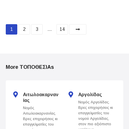
P
1
2
3
…
14
o
s
t
More ΤΟΠΟΘΕΣΙΑs
s
n
Αιτωλοακαρναν
Αργολίδας
a
ίας
Νομός Αργολίδας.
Βρες επιχειρήσεις κι
Νομός
v
επαγγελματίες του
Αιτωλοακαρνανίας.
νομού Αργολίδας,
Βρες επιχειρήσεις κι
i
στον πιο αξιόπιστο
επαγγελματίες του