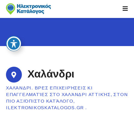
S
k
i
p
t
o
c
o
n
t
Χαλάνδρι
e
n
ΧΑΛΆΝΔΡΙ. ΒΡΕΣ ΕΠΙΧΕΙΡΉΣΕΙΣ ΚΙ
t
ΕΠΑΓΓΕΛΜΑΤΊΕΣ ΣΤΟ ΧΑΛΆΝΔΡΙ ΑΤΤΙΚΉΣ, ΣΤΟΝ
ΠΙΟ ΑΞΙΌΠΙΣΤΟ ΚΑΤΆΛΟΓΟ,
ILEKTRONIKOSKATALOGOS.GR .