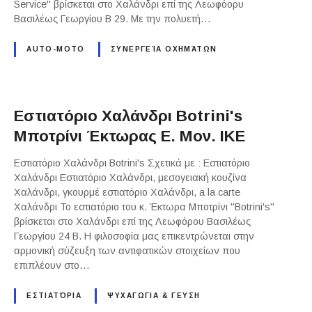
Service" βρίσκεται στο Χαλάνδρι επί της Λεωφόορυ
Βασιλέως Γεωργίου Β 29. Με την πολυετή…
AUTO-MOTO
ΣΥΝΕΡΓΕΊΑ ΟΧΗΜΆΤΩΝ
Εστιατόριο Χαλάνδρι Botrini's
Μποτρίνι Έκτωρας Ε. Μον. ΙΚΕ
Εστιατόριο Χαλάνδρι Botrini's Σχετικά με : Εστιατόριο
Χαλάνδρι Εστιατόριο Χαλάνδρι, μεσογειακή κουζίνα
Χαλάνδρι, γκουρμέ εστιατόριο Χαλάνδρι, a la carte
Χαλάνδρι Το εστιατόριο του κ. Έκτωρα Μποτρίνι "Botrini's"
βρίσκεται στο Χαλάνδρι επί της Λεωφόρου Βασιλέως
Γεωργίου 24 Β. Η φιλοσοφία μας επικεντρώνεται στην
αρμονική σύζευξη των αντιφατικών στοιχείων που
επιπλέουν στο…
ΕΣΤΙΑΤΌΡΙΑ
ΨΥΧΑΓΩΓΙΑ & ΓΕΥΣΗ