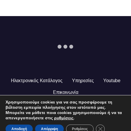
Ηλεκτρονικός Κατάλογος
Υπηρεσίες
Youtube
Επικοινωνία
Χρησιμοποιούμε cookies για να σας προσφέρουμε τη
© 2024 COPYRIGHT ILEKTRONIKOSKATALOGOS.GR. ALL
βέλτιστη εμπειρία πλοήγησης στον ιστότοπό μας.
RIGHTS RESERVED.
Μπορείτε να μάθετε ποια cookies χρησιμοποιούμε ή να τα
απενεργοποιήσετε στις
ρυθμίσεις
.
Close GDPR Coo
Αποδοχή
Απόρριψη
Ρυθμίσεις