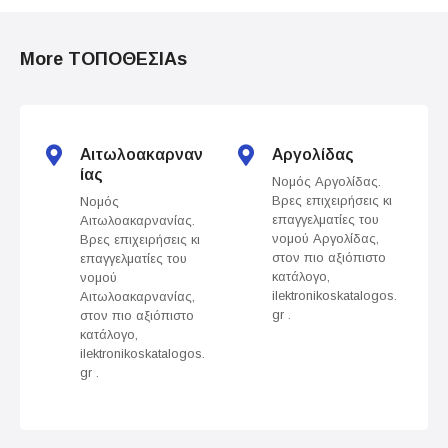
o
More ΤΟΠΟΘΕΣΙΑs
s
t
s
Αιτωλοακαρναν
Αργολίδας
ίας
Νομός Αργολίδας.
n
Βρες επιχειρήσεις κι
Νομός
επαγγελματίες του
Αιτωλοακαρνανίας.
a
νομού Αργολίδας,
Βρες επιχειρήσεις κι
στον πιο αξιόπιστο
επαγγελματίες του
v
κατάλογο,
νομού
ilektronikoskatalogos.
Αιτωλοακαρνανίας,
gr .
στον πιο αξιόπιστο
i
κατάλογο,
ilektronikoskatalogos.
g
gr .
a