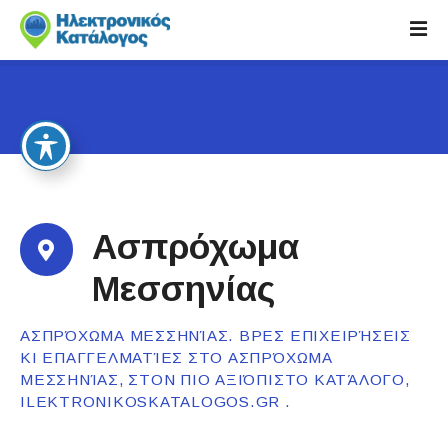
S
k
i
p
t
o
c
o
n
t
Ασπρόχωμα
e
n
Μεσσηνίας
t
ΑΣΠΡΌΧΩΜΑ ΜΕΣΣΗΝΊΑΣ. ΒΡΕΣ ΕΠΙΧΕΙΡΉΣΕΙΣ
ΚΙ ΕΠΑΓΓΕΛΜΑΤΊΕΣ ΣΤΟ ΑΣΠΡΌΧΩΜΑ
ΜΕΣΣΗΝΊΑΣ, ΣΤΟΝ ΠΙΟ ΑΞΙΌΠΙΣΤΟ ΚΑΤΆΛΟΓΟ,
ILEKTRONIKOSKATALOGOS.GR .