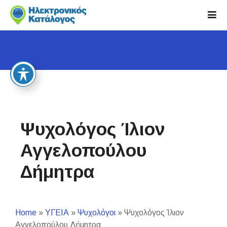
S
k
i
p
t
o
c
o
n
t
Ψυχολόγος Ίλιον
e
n
Αγγελοπούλου
t
Δήμητρα
Home
»
ΥΓΕΙΑ
»
Ψυχολόγοι
»
Ψυχολόγος Ίλιον
Αγγελοπούλου Δήμητρα