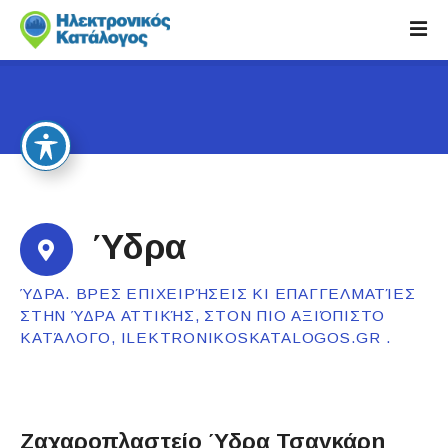
S
k
i
p
t
o
c
o
n
t
Ύδρα
e
n
ΎΔΡΑ. ΒΡΕΣ ΕΠΙΧΕΙΡΉΣΕΙΣ ΚΙ ΕΠΑΓΓΕΛΜΑΤΊΕΣ
t
ΣΤΗΝ ΎΔΡΑ ΑΤΤΙΚΉΣ, ΣΤΟΝ ΠΙΟ ΑΞΙΌΠΙΣΤΟ
ΚΑΤΆΛΟΓΟ, ILEKTRONIKOSKATALOGOS.GR .
Ζαχαροπλαστείο Ύδρα Τσαγκάρη