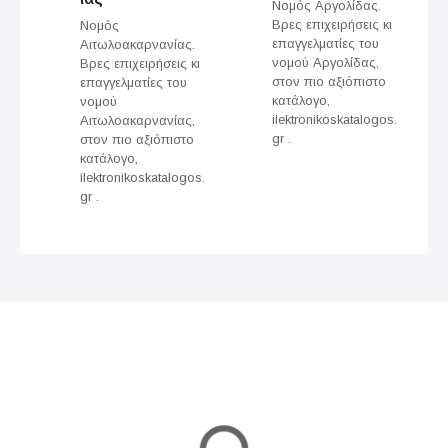
Νομός Αργολίδας.
Βρες επιχειρήσεις κι
Νομός
v
επαγγελματίες του
Αιτωλοακαρνανίας.
νομού Αργολίδας,
Βρες επιχειρήσεις κι
i
στον πιο αξιόπιστο
επαγγελματίες του
κατάλογο,
νομού
g
ilektronikoskatalogos.
Αιτωλοακαρνανίας,
gr .
στον πιο αξιόπιστο
a
κατάλογο,
ilektronikoskatalogos.
t
gr .
i
o
n