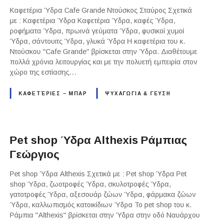
Καφετέρια Ύδρα Cafe Grande Ντούσκος Σταύρος Σχετικά
με : Καφετέρια Ύδρα Καφετέρια Ύδρα, καφές Ύδρα,
ροφήματα Ύδρα, πρωινά γεύματα Ύδρα, φυσικοί χυμοί
Ύδρα, σάντουιτς Ύδρα, γλυκά Ύδρα Η καφετέρια του κ.
Ντούσκου "Cafe Grande" βρίσκεται στην Ύδρα. Διαθέτουμε
πολλά χρόνια λειτουργίας και με την πολυετή εμπειρία στον
χώρο της εστίασης…
ΚΑΦΕΤΈΡΙΕΣ – ΜΠΑΡ
ΨΥΧΑΓΩΓΙΑ & ΓΕΥΣΗ
Pet shop Ύδρα Althexis Ράμπιας
Γεώργιος
Pet shop Ύδρα Althexis Σχετικά με : Pet shop Ύδρα Pet
shop Ύδρα, ζωοτροφές Ύδρα, σκυλοτροφές Ύδρα,
γατοτροφές Ύδρα, αξεσουάρ ζώων Ύδρα, φάρμακα ζώων
Ύδρα, καλλωπισμός κατοικίδιων Ύδρα Το pet shop του κ.
Ράμπια "Althexis" βρίσκεται στην Ύδρα στην οδό Ναυάρχου