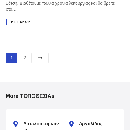
Βότση. Διαθέτουμε πολλά χρόνια λειτουργίας και θα βρείτε
στο…
PET SHOP
P
1
2
o
s
t
More ΤΟΠΟΘΕΣΙΑs
s
n
Αιτωλοακαρναν
Αργολίδας
a
ίας