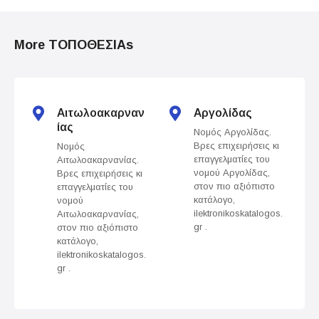
P
o
More ΤΟΠΟΘΕΣΙΑs
s
t
s
Αιτωλοακαρναν
Αργολίδας
ίας
Νομός Αργολίδας.
n
Βρες επιχειρήσεις κι
Νομός
επαγγελματίες του
Αιτωλοακαρνανίας.
a
νομού Αργολίδας,
Βρες επιχειρήσεις κι
στον πιο αξιόπιστο
επαγγελματίες του
v
κατάλογο,
νομού
ilektronikoskatalogos.
Αιτωλοακαρνανίας,
gr .
στον πιο αξιόπιστο
i
κατάλογο,
ilektronikoskatalogos.
g
gr .
a