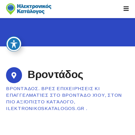
S
k
i
p
t
o
c
o
n
t
Βροντάδος
e
n
ΒΡΟΝΤΆΔΟΣ. ΒΡΕΣ ΕΠΙΧΕΙΡΉΣΕΙΣ ΚΙ
t
ΕΠΑΓΓΕΛΜΑΤΊΕΣ ΣΤΟ ΒΡΟΝΤΆΔΟ ΧΊΟΥ, ΣΤΟΝ
ΠΙΟ ΑΞΙΌΠΙΣΤΟ ΚΑΤΆΛΟΓΟ,
ILEKTRONIKOSKATALOGOS.GR .