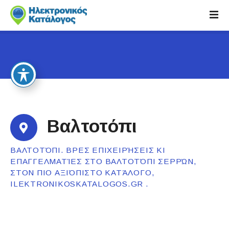
S
k
i
p
t
o
c
o
n
t
Βαλτοτόπι
e
n
ΒΑΛΤΟΤΌΠΙ. ΒΡΕΣ ΕΠΙΧΕΙΡΉΣΕΙΣ ΚΙ
t
ΕΠΑΓΓΕΛΜΑΤΊΕΣ ΣΤΟ ΒΑΛΤΟΤΌΠΙ ΣΕΡΡΏΝ,
ΣΤΟΝ ΠΙΟ ΑΞΙΌΠΙΣΤΟ ΚΑΤΆΛΟΓΟ,
ILEKTRONIKOSKATALOGOS.GR .