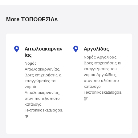
P
o
More ΤΟΠΟΘΕΣΙΑs
s
t
s
Αιτωλοακαρναν
Αργολίδας
ίας
Νομός Αργολίδας.
n
Βρες επιχειρήσεις κι
Νομός
επαγγελματίες του
Αιτωλοακαρνανίας.
a
νομού Αργολίδας,
Βρες επιχειρήσεις κι
στον πιο αξιόπιστο
επαγγελματίες του
v
κατάλογο,
νομού
ilektronikoskatalogos.
Αιτωλοακαρνανίας,
gr .
στον πιο αξιόπιστο
i
κατάλογο,
ilektronikoskatalogos.
g
gr .
a