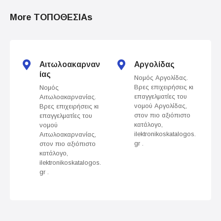
o
More ΤΟΠΟΘΕΣΙΑs
s
t
s
Αιτωλοακαρναν
Αργολίδας
ίας
Νομός Αργολίδας.
n
Βρες επιχειρήσεις κι
Νομός
επαγγελματίες του
Αιτωλοακαρνανίας.
a
νομού Αργολίδας,
Βρες επιχειρήσεις κι
στον πιο αξιόπιστο
επαγγελματίες του
v
κατάλογο,
νομού
ilektronikoskatalogos.
Αιτωλοακαρνανίας,
gr .
στον πιο αξιόπιστο
i
κατάλογο,
ilektronikoskatalogos.
g
gr .
a
t