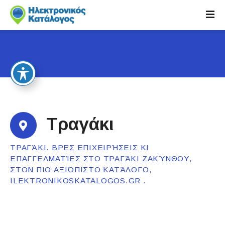
S
k
i
p
t
o
c
o
n
t
Τραγάκι
e
n
ΤΡΑΓΆΚΙ. ΒΡΕΣ ΕΠΙΧΕΙΡΉΣΕΙΣ ΚΙ
t
ΕΠΑΓΓΕΛΜΑΤΊΕΣ ΣΤΟ ΤΡΑΓΆΚΙ ΖΑΚΎΝΘΟΥ,
ΣΤΟΝ ΠΙΟ ΑΞΙΌΠΙΣΤΟ ΚΑΤΆΛΟΓΟ,
ILEKTRONIKOSKATALOGOS.GR .