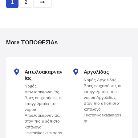
P
1
2
o
s
t
More ΤΟΠΟΘΕΣΙΑs
s
n
Αιτωλοακαρναν
Αργολίδας
a
ίας
Νομός Αργολίδας.
Βρες επιχειρήσεις κι
Νομός
v
επαγγελματίες του
Αιτωλοακαρνανίας.
νομού Αργολίδας,
Βρες επιχειρήσεις κι
i
στον πιο αξιόπιστο
επαγγελματίες του
κατάλογο,
νομού
g
ilektronikoskatalogos.
Αιτωλοακαρνανίας,
gr .
στον πιο αξιόπιστο
a
κατάλογο,
ilektronikoskatalogos.