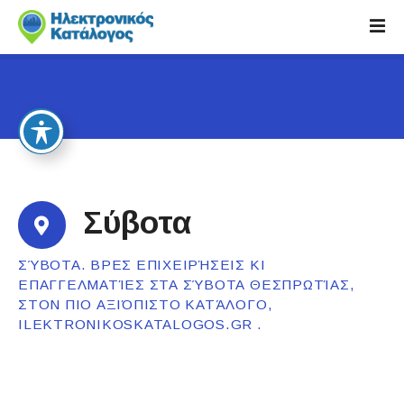
S
k
i
p
t
o
c
o
n
t
Σύβοτα
e
n
ΣΎΒΟΤΑ. ΒΡΕΣ ΕΠΙΧΕΙΡΉΣΕΙΣ ΚΙ
t
ΕΠΑΓΓΕΛΜΑΤΊΕΣ ΣΤΑ ΣΎΒΟΤΑ ΘΕΣΠΡΩΤΊΑΣ,
ΣΤΟΝ ΠΙΟ ΑΞΙΌΠΙΣΤΟ ΚΑΤΆΛΟΓΟ,
ILEKTRONIKOSKATALOGOS.GR .