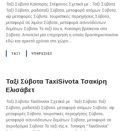
Ταξί Σύβοτα Καίσαρης Στέφανος Σχετικά με : Ταξί Σύβοτα
Ταξί Σύβοτα, ραδιοταξί Σύβοτα, μεταφορά ατόμων Σύβοτα,
vip μεταφορές Σύβοτα, τουριστικές περιηγήσεις Σύβοτα,
μεταφορά σε λιμάνι Σύβοτα, μεταφορά ασυνόδευτων
δεμάτων Σύβοτα Το ταξί του κ. Καίσαρη βρίσκεται στα
Σύβοτα. Αποτελεί μία επιχείρηση η οποία δραστηριοποιείται
εδώ και αρκετά χρόνια στο χώρο…
ΤΑΞΊ
ΥΠΗΡΕΣΙΕΣ
Ταξί Σύβοτα TaxiSivota Τσακίρη
Ελισάβετ
Ταξί Σύβοτα TaxiSivota Σχετικά με : Ταξί Σύβοτα Ταξί
Σύβοτα, ραδιοταξί Σύβοτα, μεταφορά ατόμων Σύβοτα, vip
μεταφορές Σύβοτα, τουριστικές περιηγήσεις Σύβοτα,
μεταφορά ασυνόδευτων δεμάτων Σύβοτα, μεταφορά σε
αεροδρόμια Σύβοτα Το ταξί της κ. Τσακίρη "TaxiSivota"