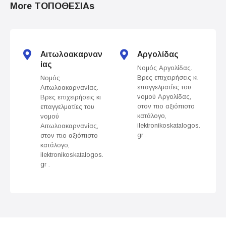
More ΤΟΠΟΘΕΣΙΑs
s
t
s
Αιτωλοακαρναν
Αργολίδας
ίας
Νομός Αργολίδας.
n
Βρες επιχειρήσεις κι
Νομός
επαγγελματίες του
Αιτωλοακαρνανίας.
a
νομού Αργολίδας,
Βρες επιχειρήσεις κι
στον πιο αξιόπιστο
επαγγελματίες του
v
κατάλογο,
νομού
ilektronikoskatalogos.
Αιτωλοακαρνανίας,
gr .
στον πιο αξιόπιστο
i
κατάλογο,
ilektronikoskatalogos.
g
gr .
a
t
i