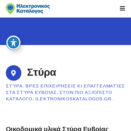
S
k
i
p
t
o
c
o
n
t
Στύρα
e
n
ΣΤΎΡΑ. ΒΡΕΣ ΕΠΙΧΕΙΡΉΣΕΙΣ ΚΙ ΕΠΑΓΓΕΛΜΑΤΊΕΣ
t
ΣΤΑ ΣΤΎΡΑ ΕΥΒΟΊΑΣ, ΣΤΟΝ ΠΙΟ ΑΞΙΌΠΙΣΤΟ
ΚΑΤΆΛΟΓΟ, ILEKTRONIKOSKATALOGOS.GR .
Οικοδομικά υλικά Στύρα Ευβοίας