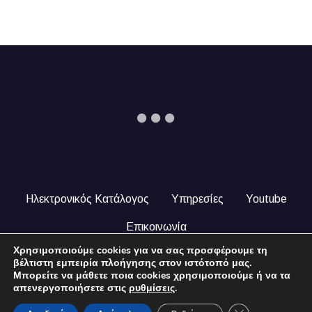
Ηλεκτρονικός Κατάλογος
Υπηρεσίες
Youtube
Επικοινωνία
Χρησιμοποιούμε cookies για να σας προσφέρουμε τη
© 2024 COPYRIGHT ILEKTRONIKOSKATALOGOS.GR. ALL
βέλτιστη εμπειρία πλοήγησης στον ιστότοπό μας.
RIGHTS RESERVED.
Μπορείτε να μάθετε ποια cookies χρησιμοποιούμε ή να τα
απενεργοποιήσετε στις
ρυθμίσεις
.
Close GDPR Coo