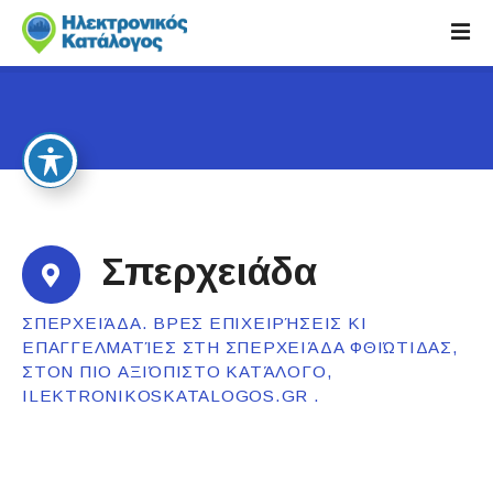
S
k
i
p
t
o
c
o
n
t
Σπερχειάδα
e
n
ΣΠΕΡΧΕΙΆΔΑ. ΒΡΕΣ ΕΠΙΧΕΙΡΉΣΕΙΣ ΚΙ
t
ΕΠΑΓΓΕΛΜΑΤΊΕΣ ΣΤΗ ΣΠΕΡΧΕΙΆΔΑ ΦΘΙΏΤΙΔΑΣ,
ΣΤΟΝ ΠΙΟ ΑΞΙΌΠΙΣΤΟ ΚΑΤΆΛΟΓΟ,
ILEKTRONIKOSKATALOGOS.GR .