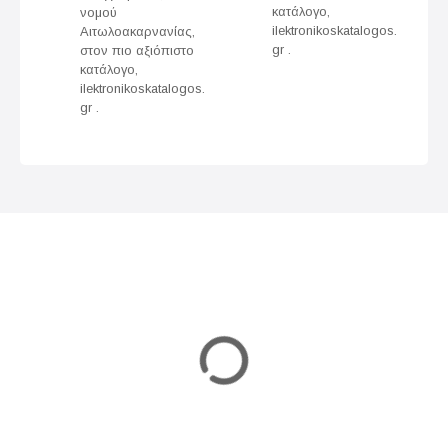
κατάλογο,
νομού
g
ilektronikoskatalogos.
Αιτωλοακαρνανίας,
gr .
στον πιο αξιόπιστο
a
κατάλογο,
ilektronikoskatalogos.
t
gr .
i
o
n