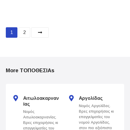
P
1
2
o
s
t
More ΤΟΠΟΘΕΣΙΑs
s
n
Αιτωλοακαρναν
Αργολίδας
a
ίας
Νομός Αργολίδας.
Βρες επιχειρήσεις κι
Νομός
v
επαγγελματίες του
Αιτωλοακαρνανίας.
νομού Αργολίδας,
Βρες επιχειρήσεις κι
i
στον πιο αξιόπιστο
επαγγελματίες του