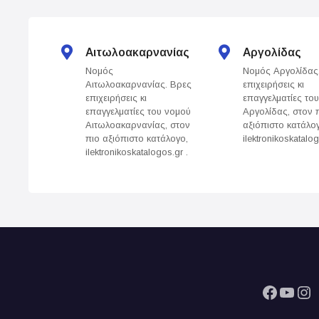
t
s
Αιτωλοακαρνανίας
Αργολίδας
Νομός
Νομός Αργολίδας
n
Αιτωλοακαρνανίας. Βρες
επιχειρήσεις κι
επιχειρήσεις κι
επαγγελματίες το
a
επαγγελματίες του νομού
Αργολίδας, στον 
Αιτωλοακαρνανίας, στον
αξιόπιστο κατάλο
v
πιο αξιόπιστο κατάλογο,
ilektronikoskatalog
ilektronikoskatalogos.gr .
i
g
a
t
i
Facebook
YouTube
Instagram