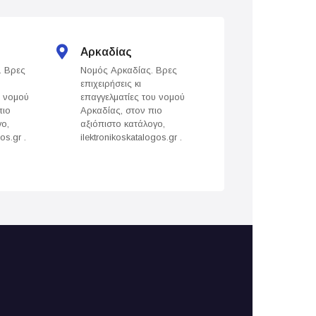
Αρκαδίας
Άρτας
. Βρες
Νομός Αρκαδίας. Βρες
Νομός Άρτας. Βρε
επιχειρήσεις κι
επιχειρήσεις κι
υ νομού
επαγγελματίες του νομού
επαγγελματίες του
πιο
Αρκαδίας, στον πιο
Άρτας, στον πιο
γο,
αξιόπιστο κατάλογο,
αξιόπιστο κατάλογ
os.gr .
ilektronikoskatalogos.gr .
ilektronikoskatalogo