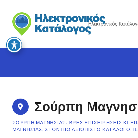
S
k
i
Ηλεκτρονικός Κατάλογ
p
t
o
c
o
n
t
e
n
t
Σούρπη Μαγνησ
ΣΟΎΡΠΗ ΜΑΓΝΗΣΊΑΣ. ΒΡΕΣ ΕΠΙΧΕΙΡΉΣΕΙΣ ΚΙ Ε
ΜΑΓΝΗΣΊΑΣ, ΣΤΟΝ ΠΙΟ ΑΞΙΌΠΙΣΤΟ ΚΑΤΆΛΟΓΟ, 