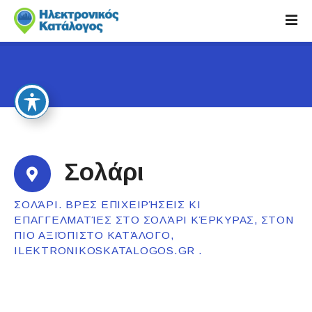
S
k
i
p
t
o
c
o
n
t
Σολάρι
e
n
ΣΟΛΆΡΙ. ΒΡΕΣ ΕΠΙΧΕΙΡΉΣΕΙΣ ΚΙ
t
ΕΠΑΓΓΕΛΜΑΤΊΕΣ ΣΤΟ ΣΟΛΆΡΙ ΚΈΡΚΥΡΑΣ, ΣΤΟΝ
ΠΙΟ ΑΞΙΌΠΙΣΤΟ ΚΑΤΆΛΟΓΟ,
ILEKTRONIKOSKATALOGOS.GR .