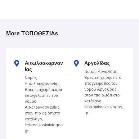
P
o
More ΤΟΠΟΘΕΣΙΑs
s
t
s
Αιτωλοακαρναν
Αργολίδας
ίας
Νομός Αργολίδας.
n
Βρες επιχειρήσεις κι
Νομός
επαγγελματίες του
Αιτωλοακαρνανίας.
a
νομού Αργολίδας,
Βρες επιχειρήσεις κι
στον πιο αξιόπιστο
επαγγελματίες του
v
κατάλογο,
νομού
ilektronikoskatalogos.
Αιτωλοακαρνανίας,
gr .
στον πιο αξιόπιστο
i
κατάλογο,
ilektronikoskatalogos.
g
gr .