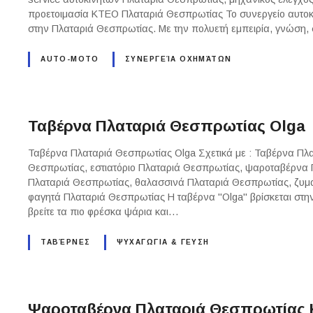
προετοιμασία ΚΤΕΟ Πλαταριά Θεσπρωτίας Το συνεργείο αυτοκιν
στην Πλαταριά Θεσπρωτίας. Με την πολυετή εμπειρία, γνώση
AUTO-MOTO
ΣΥΝΕΡΓΕΊΑ ΟΧΗΜΆΤΩΝ
Ταβέρνα Πλαταριά Θεσπρωτίας Olga
Ταβέρνα Πλαταριά Θεσπρωτίας Olga Σχετικά με : Ταβέρνα Πλ
Θεσπρωτίας, εστιατόριο Πλαταριά Θεσπρωτίας, ψαροταβέρνα
Πλαταριά Θεσπρωτίας, θαλασσινά Πλαταριά Θεσπρωτίας, ζυμα
φαγητά Πλαταριά Θεσπρωτίας Η ταβέρνα "Olga" βρίσκεται στη
βρείτε τα πιο φρέσκα ψάρια και…
ΤΑΒΈΡΝΕΣ
ΨΥΧΑΓΩΓΙΑ & ΓΕΥΣΗ
Ψαροταβέρνα Πλαταριά Θεσπρωτίας 