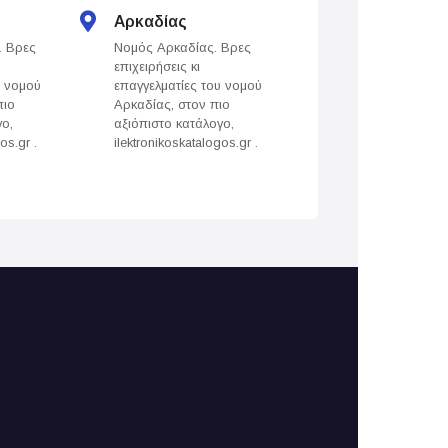
Αρκαδίας
Άρτας
. Βρες
Νομός Αρκαδίας. Βρες
Νομός Άρτας. Βρε
επιχειρήσεις κι
επιχειρήσεις κι
υ νομού
επαγγελματίες του νομού
επαγγελματίες του
πιο
Αρκαδίας, στον πιο
Άρτας, στον πιο
γο,
αξιόπιστο κατάλογο,
αξιόπιστο κατάλογ
os.gr .
ilektronikoskatalogos.gr .
ilektronikoskatalogo