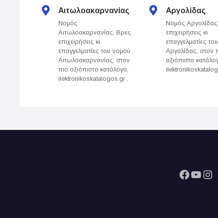
s
Αιτωλοακαρνανίας
Αργολίδας
Νομός
Νομός Αργολίδας
n
Αιτωλοακαρνανίας. Βρες
επιχειρήσεις κι
επιχειρήσεις κι
επαγγελματίες το
a
επαγγελματίες του νομού
Αργολίδας, στον 
Αιτωλοακαρνανίας, στον
αξιόπιστο κατάλο
v
πιο αξιόπιστο κατάλογο,
ilektronikoskatalog
ilektronikoskatalogos.gr .
i
g
a
t
i
Facebook
YouTube
Instagram
o
n