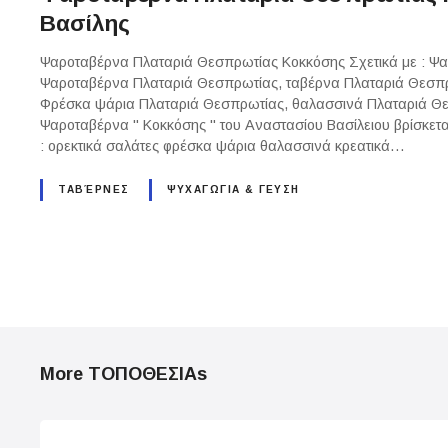
Βασίλης
Ψαροταβέρνα Πλαταριά Θεσπρωτίας Κοκκόσης Σχετικά με : Ψ
Ψαροταβέρνα Πλαταριά Θεσπρωτίας, ταβέρνα Πλαταριά Θεσπρω
Φρέσκα ψάρια Πλαταριά Θεσπρωτίας, θαλασσινά Πλαταριά Θε
Ψαροταβέρνα " Κοκκόσης " του Αναστασίου Βασίλειου βρίσκετ
: ορεκτικά σαλάτες φρέσκα ψάρια θαλασσινά κρεατικά…
ΤΑΒΈΡΝΕΣ
ΨΥΧΑΓΩΓΙΑ & ΓΕΥΣΗ
P
o
More ΤΟΠΟΘΕΣΙΑs
s
t