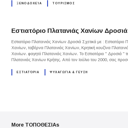
ΞΕΝΟΔΟΧΕΊΑ
ΤΟΥΡΙΣΜΟΣ
Εστιατόριο Πλατανιάς Χανίων Δροσιά
Εστιατόριο Πλατανιάς Χανίων Δροσιά Σχετικά με : Εστιατόριο 
Χανίων, ταβέρνα Πλατανιάς Χανίων, Κρητική κουζίνα Πλατανι
Χανίων. φαγητό Πλατανιάς Χανίων. Το Εστιατόριο " Δροσιά " τ
Πλατανιάς Χανίων Κρήτης. Από τον Ιούλιο του 2000, σας προ
ΕΣΤΙΑΤΌΡΙΑ
ΨΥΧΑΓΩΓΙΑ & ΓΕΥΣΗ
P
o
More ΤΟΠΟΘΕΣΙΑs