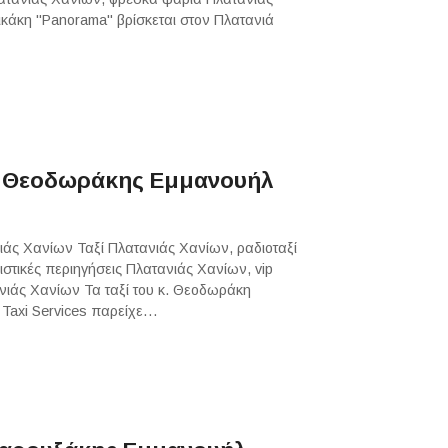
ικάκη "Panorama" βρίσκεται στον Πλατανιά
xi Θεοδωράκης Εμμανουήλ
νιάς Χανίων Ταξί Πλατανιάς Χανίων, ραδιοταξί
τικές περιηγήσεις Πλατανιάς Χανίων, vip
νιάς Χανίων Τα ταξί του κ. Θεοδωράκη
s Taxi Services παρείχε…