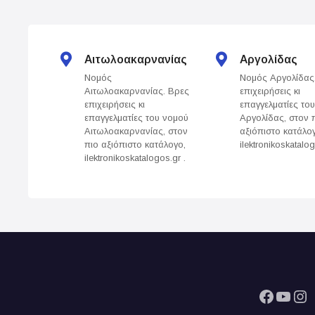
s
t
s
Αιτωλοακαρνανίας
Αργολίδας
Νομός
Νομός Αργολίδας
n
Αιτωλοακαρνανίας. Βρες
επιχειρήσεις κι
επιχειρήσεις κι
επαγγελματίες το
a
επαγγελματίες του νομού
Αργολίδας, στον 
Αιτωλοακαρνανίας, στον
αξιόπιστο κατάλο
v
πιο αξιόπιστο κατάλογο,
ilektronikoskatalog
ilektronikoskatalogos.gr .
i
g
a
t
i
Facebook
YouTube
Instagram