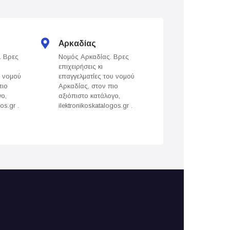
Αρκαδίας
Άρτας
. Βρες
Νομός Αρκαδίας. Βρες
Νομός Άρτας. Βρε
επιχειρήσεις κι
επιχειρήσεις κι
υ νομού
επαγγελματίες του νομού
επαγγελματίες του
πιο
Αρκαδίας, στον πιο
Άρτας, στον πιο
γο,
αξιόπιστο κατάλογο,
αξιόπιστο κατάλογ
os.gr .
ilektronikoskatalogos.gr .
ilektronikoskatalogo