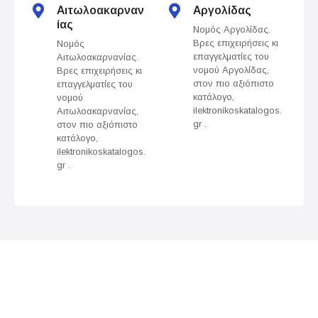
s
Αιτωλοακαρναν
Αργολίδας
ίας
Νομός Αργολίδας.
n
Βρες επιχειρήσεις κι
Νομός
επαγγελματίες του
Αιτωλοακαρνανίας.
a
νομού Αργολίδας,
Βρες επιχειρήσεις κι
στον πιο αξιόπιστο
επαγγελματίες του
v
κατάλογο,
νομού
ilektronikoskatalogos.
Αιτωλοακαρνανίας,
gr .
στον πιο αξιόπιστο
i
κατάλογο,
ilektronikoskatalogos.
g
gr .
a
t
i
o
n