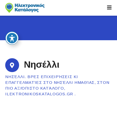
S
k
i
p
t
o
c
o
n
t
Νησέλλι
e
n
ΝΗΣΈΛΛΙ. ΒΡΕΣ ΕΠΙΧΕΙΡΉΣΕΙΣ ΚΙ
t
ΕΠΑΓΓΕΛΜΑΤΊΕΣ ΣΤΟ ΝΗΣΈΛΛΙ ΗΜΑΘΊΑΣ, ΣΤΟΝ
ΠΙΟ ΑΞΙΌΠΙΣΤΟ ΚΑΤΆΛΟΓΟ,
ILEKTRONIKOSKATALOGOS.GR .