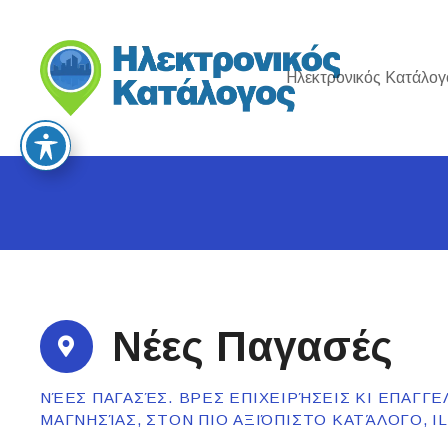
S
k
i
Ηλεκτρονικός Κατάλογ
p
t
o
c
o
n
t
e
n
t
Νέες Παγασές
ΝΈΕΣ ΠΑΓΑΣΈΣ. ΒΡΕΣ ΕΠΙΧΕΙΡΉΣΕΙΣ ΚΙ ΕΠΑΓΓΕ
ΜΑΓΝΗΣΊΑΣ, ΣΤΟΝ ΠΙΟ ΑΞΙΌΠΙΣΤΟ ΚΑΤΆΛΟΓΟ, 