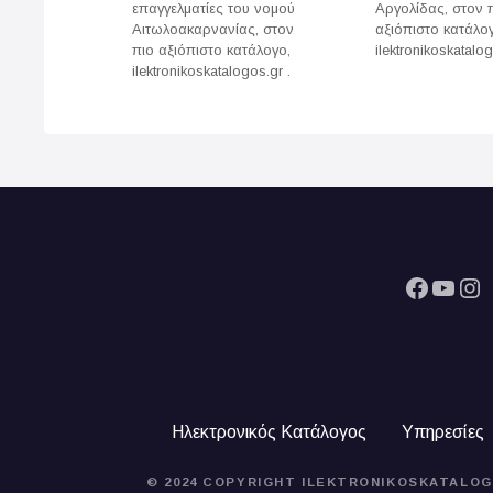
a
επαγγελματίες του νομού
Αργολίδας, στον 
Αιτωλοακαρνανίας, στον
αξιόπιστο κατάλο
v
πιο αξιόπιστο κατάλογο,
ilektronikoskatalog
ilektronikoskatalogos.gr .
i
g
a
t
i
Facebook
YouTube
Instagram
o
n
Ηλεκτρονικός Κατάλογος
Υπηρεσίες
© 2024 COPYRIGHT ILEKTRONIKOSKATALOG