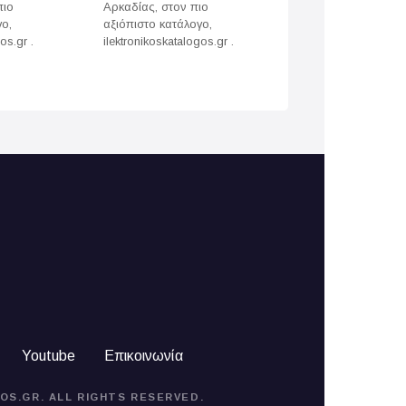
πιο
Αρκαδίας, στον πιο
Άρτας, στον πιο
γο,
αξιόπιστο κατάλογο,
αξιόπιστο κατάλογ
os.gr .
ilektronikoskatalogos.gr .
ilektronikoskatalogo
Youtube
Επικοινωνία
OS.GR. ALL RIGHTS RESERVED.