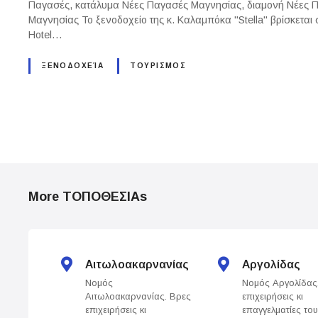
Παγασές, κατάλυμα Νέες Παγασές Μαγνησίας, διαμονή Νέες 
Μαγνησίας Το ξενοδοχείο της κ. Καλαμπόκα "Stella" βρίσκετα
Hotel…
ΞΕΝΟΔΟΧΕΊΑ
ΤΟΥΡΙΣΜΟΣ
P
o
More ΤΟΠΟΘΕΣΙΑs
s
t
s
Αιτωλοακαρνανίας
Αργολίδας
Νομός
Νομός Αργολίδας
n
Αιτωλοακαρνανίας. Βρες
επιχειρήσεις κι
επιχειρήσεις κι
επαγγελματίες το