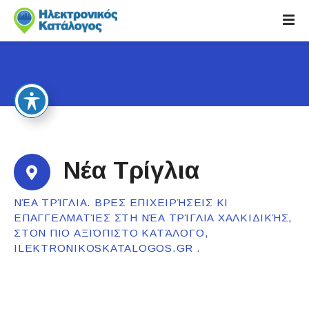
S
k
i
p
t
o
c
o
n
t
Νέα Τρίγλια
e
n
ΝΈΑ ΤΡΊΓΛΙΑ. ΒΡΕΣ ΕΠΙΧΕΙΡΉΣΕΙΣ ΚΙ
t
ΕΠΑΓΓΕΛΜΑΤΊΕΣ ΣΤΗ ΝΈΑ ΤΡΊΓΛΙΑ ΧΑΛΚΙΔΙΚΉΣ,
ΣΤΟΝ ΠΙΟ ΑΞΙΌΠΙΣΤΟ ΚΑΤΆΛΟΓΟ,
ILEKTRONIKOSKATALOGOS.GR .