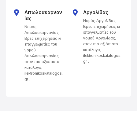
t
s
Αιτωλοακαρναν
Αργολίδας
ίας
Νομός Αργολίδας.
n
Βρες επιχειρήσεις κι
Νομός
επαγγελματίες του
Αιτωλοακαρνανίας.
a
νομού Αργολίδας,
Βρες επιχειρήσεις κι
στον πιο αξιόπιστο
επαγγελματίες του
v
κατάλογο,
νομού
ilektronikoskatalogos.
Αιτωλοακαρνανίας,
gr .
στον πιο αξιόπιστο
i
κατάλογο,
ilektronikoskatalogos.
g
gr .
a
t
i
o