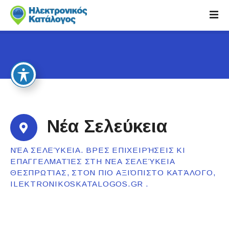
S
k
i
p
t
o
c
o
n
t
Νέα Σελεύκεια
e
n
ΝΈΑ ΣΕΛΕΎΚΕΙΑ. ΒΡΕΣ ΕΠΙΧΕΙΡΉΣΕΙΣ ΚΙ
t
ΕΠΑΓΓΕΛΜΑΤΊΕΣ ΣΤΗ ΝΈΑ ΣΕΛΕΎΚΕΙΑ
ΘΕΣΠΡΩΤΊΑΣ, ΣΤΟΝ ΠΙΟ ΑΞΙΌΠΙΣΤΟ ΚΑΤΆΛΟΓΟ,
ILEKTRONIKOSKATALOGOS.GR .