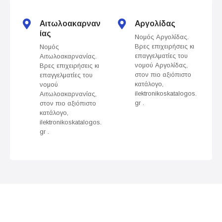
t
s
Αιτωλοακαρναν
Αργολίδας
ίας
Νομός Αργολίδας.
n
Βρες επιχειρήσεις κι
Νομός
επαγγελματίες του
Αιτωλοακαρνανίας.
a
νομού Αργολίδας,
Βρες επιχειρήσεις κι
στον πιο αξιόπιστο
επαγγελματίες του
v
κατάλογο,
νομού
ilektronikoskatalogos.
Αιτωλοακαρνανίας,
gr .
στον πιο αξιόπιστο
i
κατάλογο,
ilektronikoskatalogos.
g
gr .
a
t
i
o